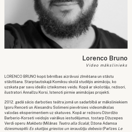
Lorenco Bruno
Video mākslinieks
LORENCO BRUNO kopš bērnības aizrāvusi zīmēšana un stāstu
stāstīšana. Starptautiskajā Komiksu skolā studējis animāciju, ko
uzskata par savu ideālo izteiksmes veidu. Kopā ar skolotāju, režisori,
ilustratori Annalīzu Korsi, īstenoti pirmie animācijas projekti.
2012. gadā sācis darboties teātra jomā un sadarbībā ar māksliniekiem
Igoru Renceti un Alesandru Solimeni pievērsies videomākslas
valodas eksperimentiem uz skatuves. Kopā ar režisoru Džordžio
Barberio-Korseti veidojis vairākus iestudējumus, tostarp Džuzepes
Verdi operu
Makbets
(Milānas
Teatro alla Scala
); Džona Adamsa
dziesmuspēli
Es skatījos griestos un ieraudzīju debesis
(Parīzes
Le