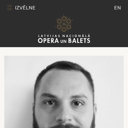
IZVĒLNE
EN