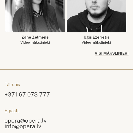
Zane Zelmene
Uģis Ezerietis
Video mākslinieki
Video mākslinieki
VISI MĀKSLINIEKI
Tālrunis
+371 67 073 777
E-pasts
opera@opera.lv
info@opera.lv