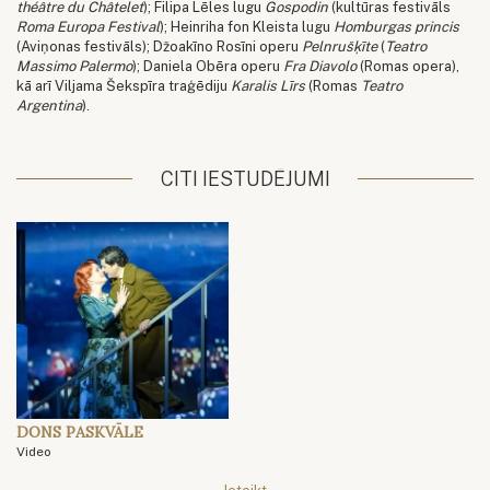
théâtre du Châtelet
); Filipa Lēles lugu
Gospodin
(kultūras festivāls
Roma Europa Festival
); Heinriha fon Kleista lugu
Homburgas princis
(Aviņonas festivāls); Džoakīno Rosīni operu
Pelnrušķīte
(
Teatro
Massimo Palermo
); Daniela Obēra operu
Fra Diavolo
(Romas opera),
kā arī Viljama Šekspīra traģēdiju
Karalis Līrs
(Romas
Teatro
Argentina
).
CITI IESTUDĒJUMI
DONS PASKVĀLE
Video