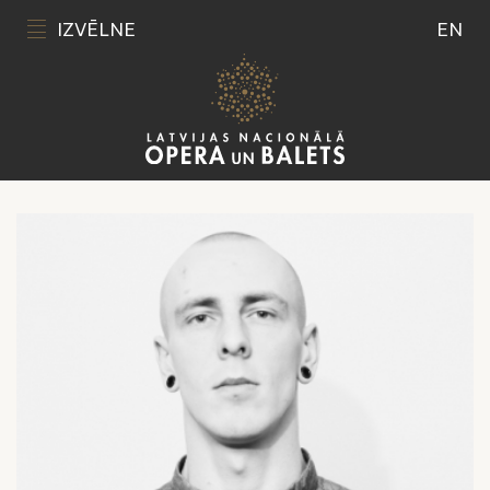
IZVĒLNE
EN