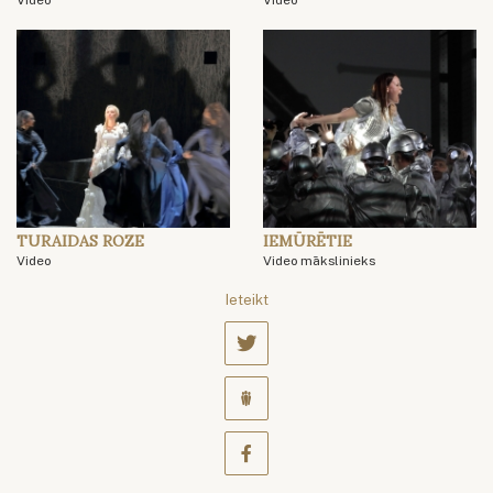
TURAIDAS ROZE
IEMŪRĒTIE
Video
Video mākslinieks
Ieteikt