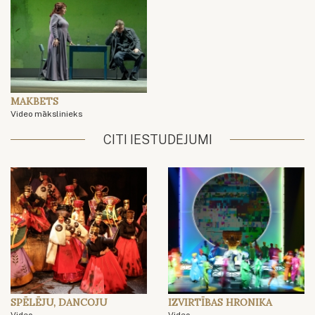
MAKBETS
Video mākslinieks
CITI IESTUDĒJUMI
SPĒLĒJU, DANCOJU
IZVIRTĪBAS HRONIKA
Video
Video