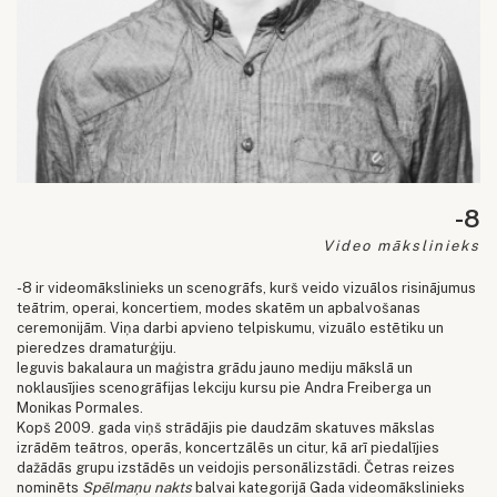
-8
Video mākslinieks
-8 ir videomākslinieks un scenogrāfs, kurš veido vizuālos risinājumus
teātrim, operai, koncertiem, modes skatēm un apbalvošanas
ceremonijām. Viņa darbi apvieno telpiskumu, vizuālo estētiku un
pieredzes dramaturģiju.
Ieguvis bakalaura un maģistra grādu jauno mediju mākslā un
noklausījies scenogrāfijas lekciju kursu pie Andra Freiberga un
Monikas Pormales.
Kopš 2009. gada viņš strādājis pie daudzām skatuves mākslas
izrādēm teātros, operās, koncertzālēs un citur, kā arī piedalījies
dažādās grupu izstādēs un veidojis personālizstādi. Četras reizes
nominēts
Spēlmaņu nakts
balvai kategorijā Gada videomākslinieks