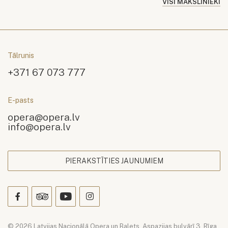
VISI MĀKSLINIEKI
Tālrunis
+371 67 073 777
E-pasts
opera@opera.lv
info@opera.lv
PIERAKSTĪTIES JAUNUMIEM
© 2026 Latvijas Nacionālā Opera un Balets. Aspazijas bulvārī 3, Rīga.