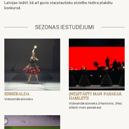
Latvijas teātrī, kā arī guvis starptautisku atzinību teātra plakātu
konkursā.
SEZONAS IESTUDĒJUMI
ESMERALDA
(NE)STĀSTI MAN PASAKAS.
HAMLETS
Videomākslinieks
Videomākslinieks (Hamlets. (Ne)
stāsti man pasakas)