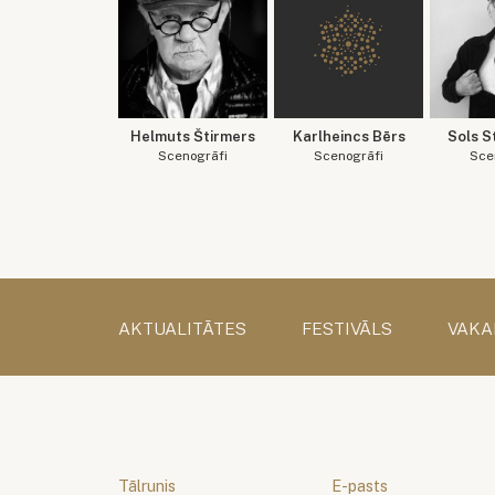
Helmuts Štirmers
Karlheincs Bērs
Sols S
Scenogrāfi
Scenogrāfi
Sce
AKTUALITĀTES
FESTIVĀLS
VAKA
Tālrunis
E-pasts