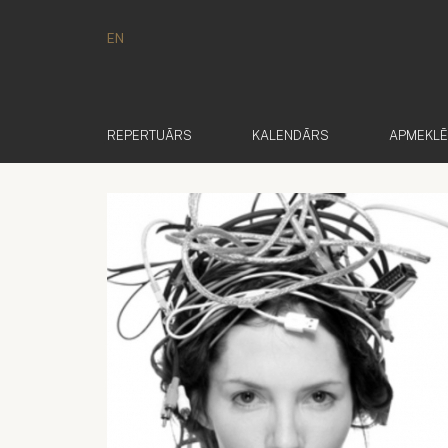
EN
REPERTUĀRS
KALENDĀRS
APMEKL