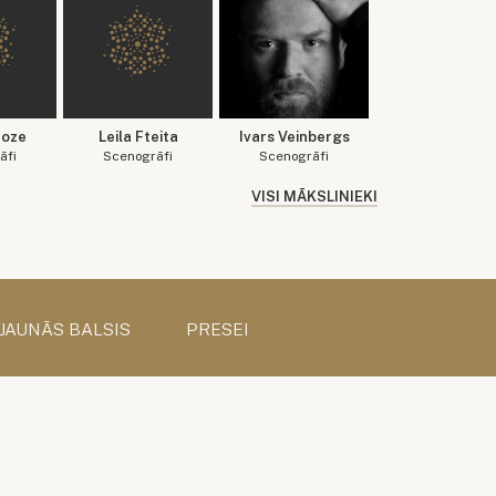
Roze
Leila Fteita
Ivars Veinbergs
āfi
Scenogrāfi
Scenogrāfi
VISI MĀKSLINIEKI
 JAUNĀS BALSIS
PRESEI
s