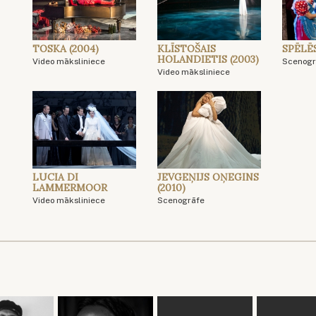
TOSKA (2004)
KLĪSTOŠAIS
SPĒLĒ
HOLANDIETIS (2003)
Video māksliniece
Scenogr
Video māksliniece
LUCIA DI
JEVGEŅIJS OŅEGINS
LAMMERMOOR
(2010)
Video māksliniece
Scenogrāfe