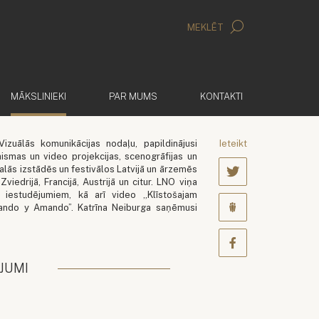
MEKLĒT
(AKTĪVS)
MĀKSLINIEKI
PAR MUMS
KONTAKTI
zuālās komunikācijas nodaļu, papildinājusi
Ieteikt
gaismas un video projekcijas, scenogrāfijas un
alās izstādēs un festivālos Latvijā un ārzemēs
, Zviedrijā, Francijā, Austrijā un citur. LNO viņa
” iestudējumiem, kā arī video „Klīstošajam
tando y Amando”. Katrīna Neiburga saņēmusi
JUMI