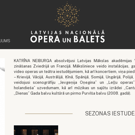
ĒJUMS
KATRĪNA NEIBURGA absolvējusi Latvijas Mākslas akadēmijas Vi
zināšanas Zviedrijā un Francijā. Māksliniece veido instalācijas, 
video operas un teātra iestudējumiem, kā arī koncertiem, viņa pied
– Krievijā, Vācijā, Austrālijā, Ķīnā, Spānijā, Somijā, Ungārijā, Polijā
veidojusi scenogrāfiju „Jevgeņija Oņegina” un „Leļļu operas
holandieša” uzvedumam, kā arī mūzikas un sajūtu izrādei „Can
„Dienas” Gada balvu kultūrā un pirmo Purvīša balvu (2008. gadā).
SEZONAS IESTUDĒ