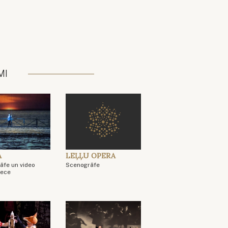
MI
A
LEĻĻU OPERA
āfe un video
Scenogrāfe
iece