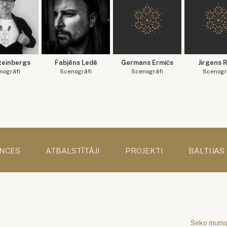
teinbergs
Fabjēns Ledē
Germans Ermičs
Jirgens 
nogrāfi
Scenogrāfi
Scenogrāfi
Scenogr
NCES
ATBALSTĪTĀJI
PROJEKTI
BALTIJAS
Seko mum