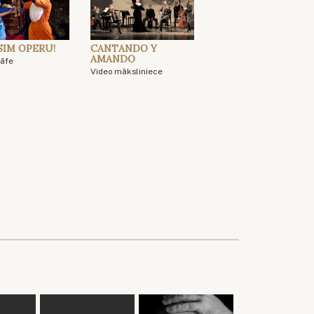
SIM OPERU!
CANTANDO Y
AMANDO
āfe
Video māksliniece