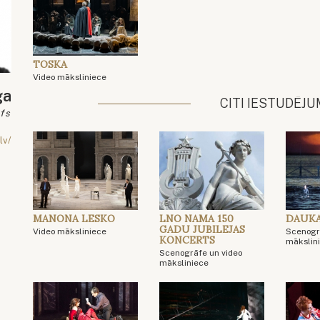
TOSKA
Video māksliniece
ga
CITI IESTUDĒJU
fs
lv/
MANONA LESKO
LNO NAMA 150
DAUK
GADU JUBILEJAS
Video māksliniece
Scenogr
KONCERTS
mākslin
Scenogrāfe un video
māksliniece