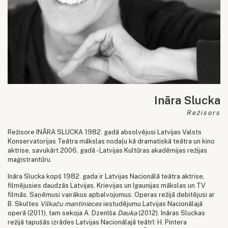
Ināra Slucka
Režisors
Režisore INĀRA SLUCKA 1982. gadā absolvējusi Latvijas Valsts
Konservatorijas Teātra mākslas nodaļu kā dramatiskā teātra un kino
aktrise, savukārt 2006. gadā - Latvijas Kultūras akadēmijas režijas
maģistrantūru.
Ināra Slucka kopš 1982. gada ir Latvijas Nacionālā teātra aktrise
,
filmējusies daudzās Latvijas, Krievijas un Igaunijas mākslas un TV
filmās. Saņēmusi vairākus apbalvojumus. Operas režijā debitējusi ar
B. Skultes
Vilkaču mantinieces
iestudējumu Latvijas Nacionālajā
operā (2011), tam sekoja A. Dzenīša
Dauka
(2012). Ināras Sluckas
režijā tapušās izrādes Latvijas Nacionālajā teātrī: H. Pintera