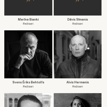
Marīna Bianki
Dāvis Sīmanis
Režisori
Režisori
Svens Ēriks Behtolfs
Alvis Hermanis
Režisori
Režisori