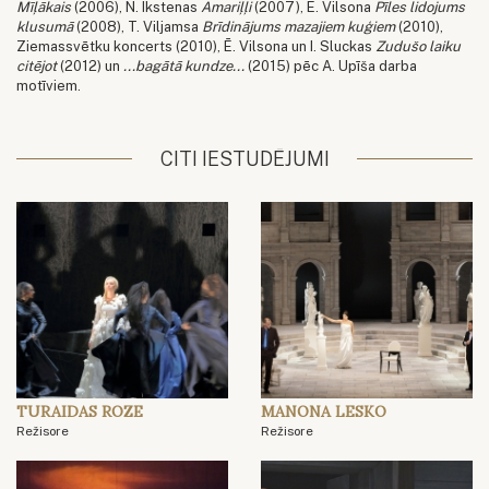
Mīļākais
(2006), N. Ikstenas
Amariļļi
(2007), Ē. Vilsona
Pīles lidojums
klusumā
(2008), T. Viljamsa
Brīdinājums mazajiem kuģiem
(2010),
Ziemassvētku koncerts (2010), Ē. Vilsona un I. Sluckas
Zudušo laiku
citējot
(2012) un
...bagātā kundze...
(2015) pēc A. Upīša darba
motīviem.
CITI IESTUDĒJUMI
TURAIDAS ROZE
MANONA LESKO
Režisore
Režisore