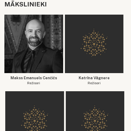
MĀKSLINIEKI
Makss Emanuels Cenčičs
Katrīna Vāgnere
Režisori
Režisori