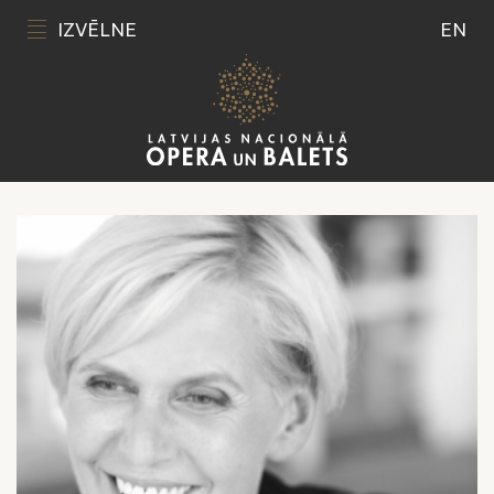
IZVĒLNE
EN