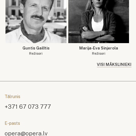
Guntis Gailītis
Marija-Eva Sinjerola
Režisori
Režisori
VISI MĀKSLINIEKI
Tālrunis
+371 67 073 777
E-pasts
opera@opera.lv