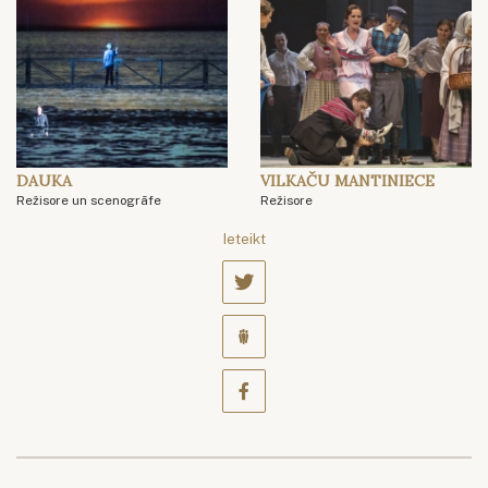
DAUKA
VILKAČU MANTINIECE
Režisore un scenogrāfe
Režisore
Ieteikt