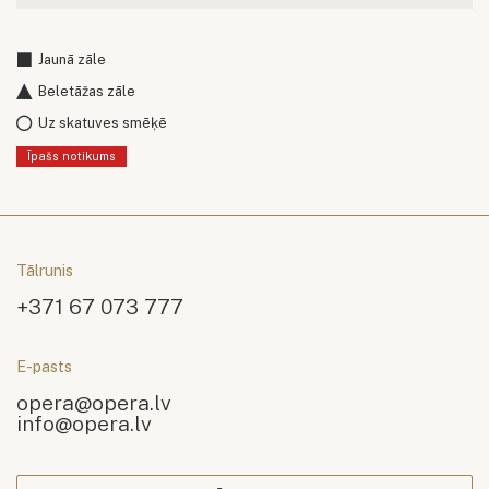
Jaunā zāle
Beletāžas zāle
Uz skatuves smēķē
Īpašs notikums
Tālrunis
+371 67 073 777
E-pasts
opera@opera.lv
info@opera.lv