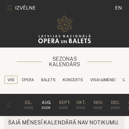
IZVĒLNE
EN
SEZONAS
KALENDĀRS
VISI
OPERA
BALETS
KONCERTS
VISAI ĢIMENEI
IZG
JŪL.
AUG.
SEPT.
OKT.
NOV.
DEC.
2028
2028
2028
2028
2028
2028
ŠAJĀ MĒNESĪ KALENDĀRĀ NAV NOTIKUMU.