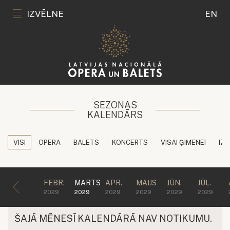
IZVĒLNE
EN
SEZONAS
KALENDĀRS
VISI
OPERA
BALETS
KONCERTS
VISAI ĢIMENEI
IZG
FEBR.
MARTS
APR.
MAIJS
JŪN.
JŪL.
2029
2029
2029
2029
2029
2029
ŠAJĀ MĒNESĪ KALENDĀRĀ NAV NOTIKUMU.