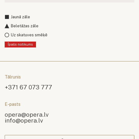
Jaunā zāle
Beletāžas zāle
Uz skatuves smēķē
Īpašs notikums
Tālrunis
+371 67 073 777
E-pasts
opera@opera.lv
info@opera.lv