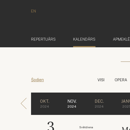
EN
(AKTĪVS)
REPERTUĀRS
KALENDĀRS
APMEKL
Šodien
VISI
OPERA
OKT.
NOV.
DEC.
JANV
2024
2024
2024
202
3
Ma
Svētdiena