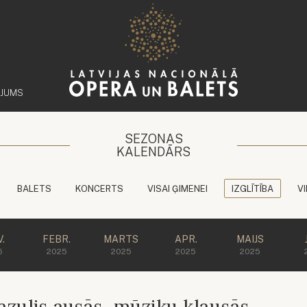
ĒJUMS
SEZONAS
KALENDĀRS
BALETS
KONCERTS
VISAI ĢIMENEI
IZGLĪTĪBA
V
.
FEBR.
MARTS
APR.
MAIJS
5
2025
2025
2025
2025
zulis ausās, mūziku klausās