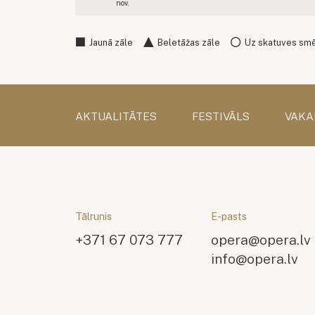
nov.
Jaunā zāle
Beletāžas zāle
Uz skatuves sm
AKTUALITĀTES
FESTIVĀLS
VAKA
Tālrunis
E-pasts
+371 67 073 777
opera@opera.lv
info@opera.lv