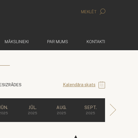
MEKLĒT
MĀKSLINIEKI
PAR MUMS
KONTAKTI
Kalendāra skats
IESIZRĀDES
JŪN.
JŪL.
AUG.
SEPT.
2025
2025
2025
2025