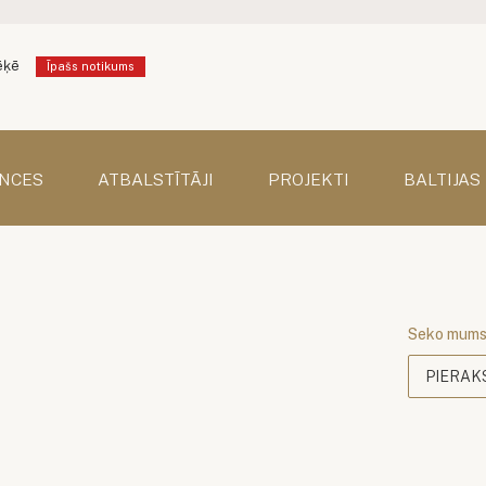
ēķē
Īpašs notikums
NCES
ATBALSTĪTĀJI
PROJEKTI
BALTIJAS
Seko mum
PIERAK