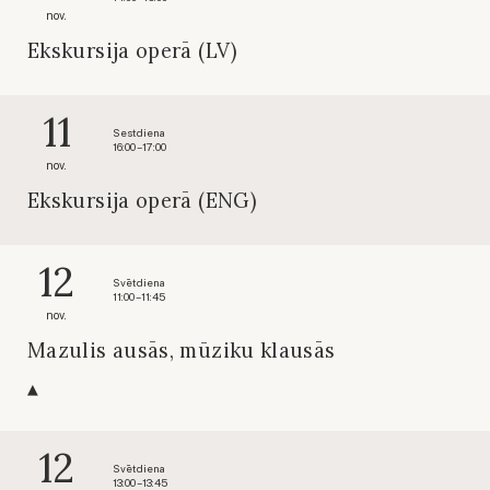
nov.
Ekskursija operā (LV)
11
Sestdiena
16:00 – 17:00
nov.
Ekskursija operā (ENG)
12
Svētdiena
11:00 – 11:45
nov.
Mazulis ausās, mūziku klausās
12
Svētdiena
13:00 – 13:45