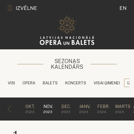
IZVĒLNE
EN
SEZONAS
KALENDĀRS
VISI
OPERA
BALETS
KONCERTS
VISAI ĢIMENEI
IZG
OKT.
NOV.
DEC.
JANV.
FEBR.
MARTS
2023
2023
2023
2024
2024
2024