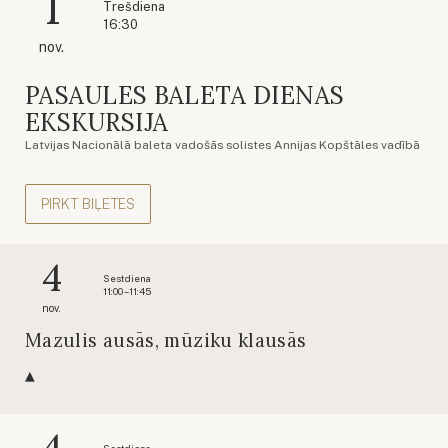
1
Trešdiena
16:30
nov.
PASAULES BALETA DIENAS
EKSKURSIJA
Latvijas Nacionālā baleta vadošās solistes Annijas Kopštāles vadībā
PIRKT BIĻETES
4
Sestdiena
11:00 – 11:45
nov.
Mazulis ausās, mūziku klausās
4