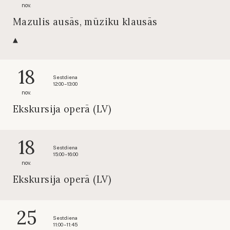
nov.
Mazulis ausās, mūziku klausās
18
Sestdiena
12:00 – 13:00
nov.
Ekskursija operā (LV)
18
Sestdiena
15:00 – 16:00
nov.
Ekskursija operā (LV)
25
Sestdiena
11:00 – 11:45