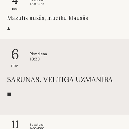
Sestdiena
13:00 – 13:45
nov.
Mazulis ausās, mūziku klausās
6
Pirmdiena
18:30
nov.
SARUNAS. VELTĪGĀ UZMANĪBA
11
Sestdiena
14:00 – 15:00