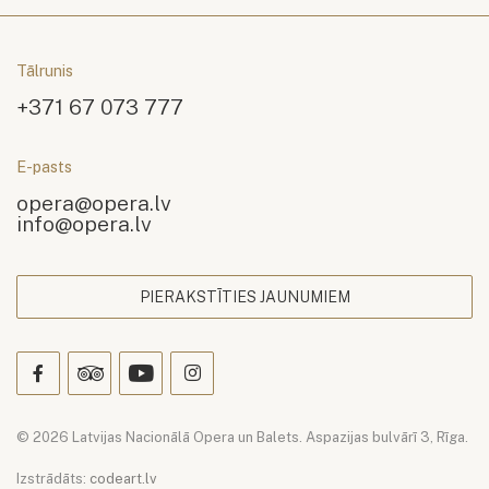
Tālrunis
+371 67 073 777
E-pasts
opera@opera.lv
info@opera.lv
PIERAKSTĪTIES JAUNUMIEM
© 2026 Latvijas Nacionālā Opera un Balets. Aspazijas bulvārī 3, Rīga.
Izstrādāts:
codeart.lv