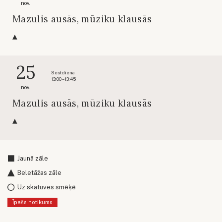
nov.
Mazulis ausās, mūziku klausās
25
Sestdiena
13:00 – 13:45
nov.
Mazulis ausās, mūziku klausās
Jaunā zāle
Beletāžas zāle
Uz skatuves smēķē
Īpašs notikums