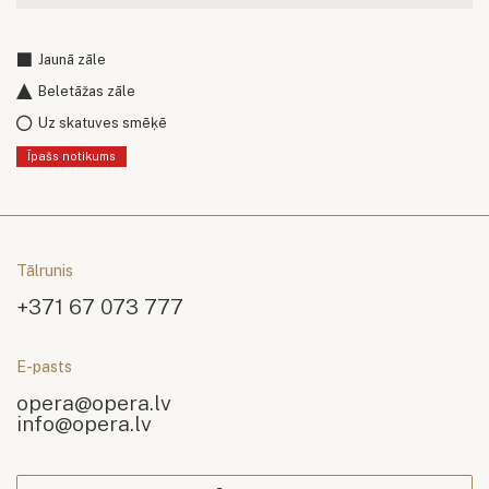
Jaunā zāle
Beletāžas zāle
Uz skatuves smēķē
Īpašs notikums
Tālrunis
+371 67 073 777
E-pasts
opera@opera.lv
info@opera.lv