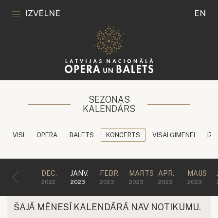
IZVĒLNE
EN
SEZONAS
KALENDĀRS
VISI
OPERA
BALETS
KONCERTS
VISAI ĢIMENEI
IZG
DEC.
JANV.
FEBR.
MARTS
APR.
MAIJS
2022
2023
2023
2023
2023
2023
ŠAJĀ MĒNESĪ KALENDĀRĀ NAV NOTIKUMU.