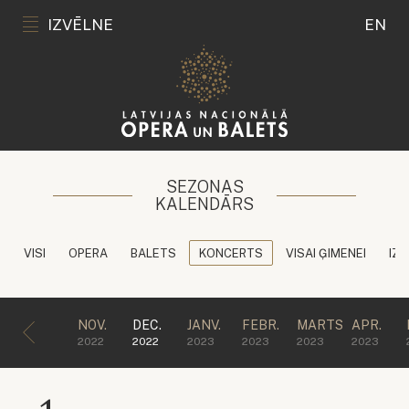
IZVĒLNE
EN
SEZONAS
KALENDĀRS
VISI
OPERA
BALETS
KONCERTS
VISAI ĢIMENEI
IZG
NOV.
DEC.
JANV.
FEBR.
MARTS
APR.
2022
2022
2023
2023
2023
2023