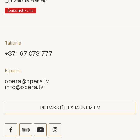
Uz skatuves smēķē
Īpašs notikums
Tālrunis
+371 67 073 777
E-pasts
opera@opera.lv
info@opera.lv
PIERAKSTĪTIES JAUNUMIEM