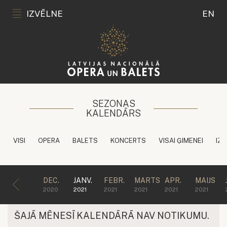
IZVĒLNE
EN
SEZONAS
KALENDĀRS
VISI
OPERA
BALETS
KONCERTS
VISAI ĢIMENEI
IZG
DEC.
JANV.
FEBR.
MARTS
APR.
MAIJS
2020
2021
2021
2021
2021
2021
ŠAJĀ MĒNESĪ KALENDĀRĀ NAV NOTIKUMU.