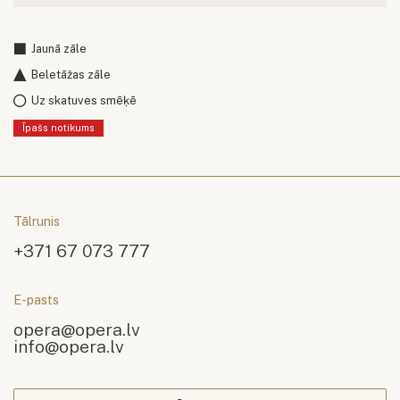
Jaunā zāle
Beletāžas zāle
Uz skatuves smēķē
Īpašs notikums
Tālrunis
+371 67 073 777
E-pasts
opera@opera.lv
info@opera.lv