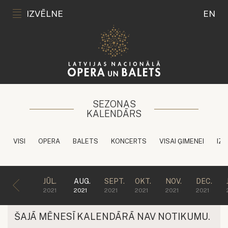
IZVĒLNE
EN
SEZONAS
KALENDĀRS
VISI
OPERA
BALETS
KONCERTS
VISAI ĢIMENEI
IZG
JŪL.
AUG.
SEPT.
OKT.
NOV.
DEC.
2021
2021
2021
2021
2021
2021
ŠAJĀ MĒNESĪ KALENDĀRĀ NAV NOTIKUMU.