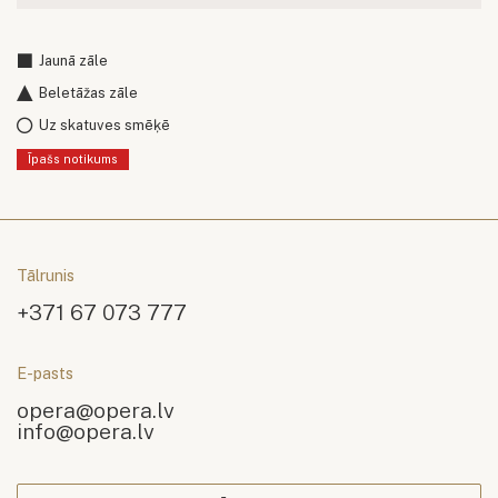
Jaunā zāle
Beletāžas zāle
Uz skatuves smēķē
Īpašs notikums
Tālrunis
+371 67 073 777
E-pasts
opera@opera.lv
info@opera.lv