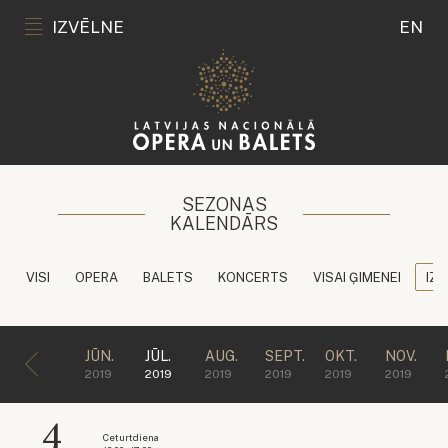
IZVĒLNE
EN
SEZONAS
KALENDĀRS
VISI
OPERA
BALETS
KONCERTS
VISAI ĢIMENEI
IZG
JŪN.
JŪL.
AUG.
SEPT.
OKT.
NOV.
2019
2019
2019
2019
2019
2019
4
Ceturtdiena