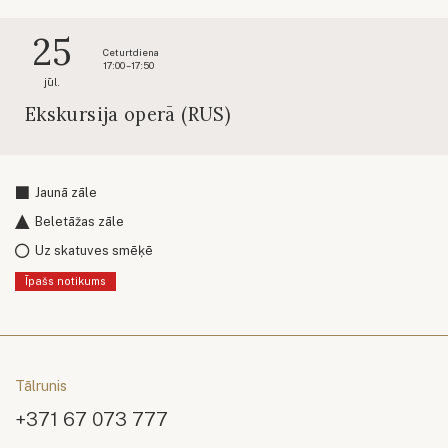
25
Ceturtdiena
17:00 – 17:50
jūl.
Ekskursija operā (RUS)
Jaunā zāle
Beletāžas zāle
Uz skatuves smēķē
Īpašs notikums
Tālrunis
+371 67 073 777