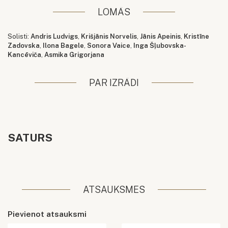
LOMĀS
Solisti:
Andris Ludvigs
,
Krišjānis Norvelis
,
Jānis Apeinis
,
Kristīne
Zadovska
,
Ilona Bagele
,
Sonora Vaice
,
Inga Šļubovska-
Kancēviča
,
Asmika Grigorjana
PAR IZRĀDI
SATURS
ATSAUKSMES
Pievienot atsauksmi