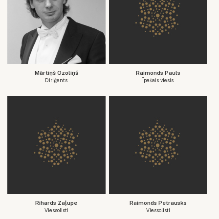
Mārtiņš Ozoliņš
Raimonds Pauls
Diriģents
Īpašais viesis
Rihards Zaļupe
Raimonds Petrausks
Viessolisti
Viessolisti