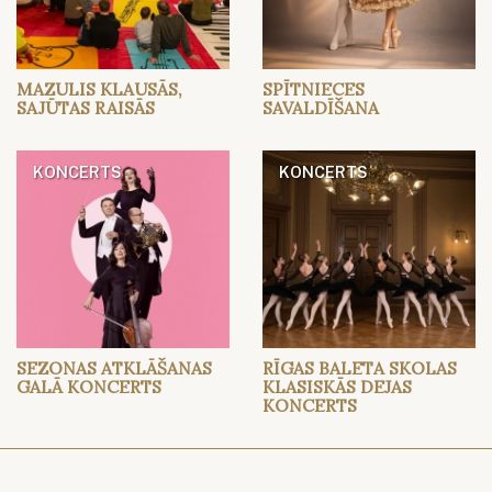
MAZULIS KLAUSĀS,
SPĪTNIECES
SAJŪTAS RAISĀS
SAVALDĪŠANA
KONCERTS
KONCERTS
SEZONAS ATKLĀŠANAS
RĪGAS BALETA SKOLAS
GALĀ KONCERTS
KLASISKĀS DEJAS
KONCERTS