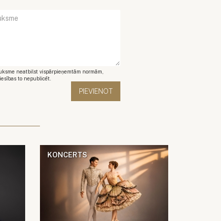
auksme neatbilst vispārpieņemtām normām,
iesības to nepublicēt.
KONCERTS