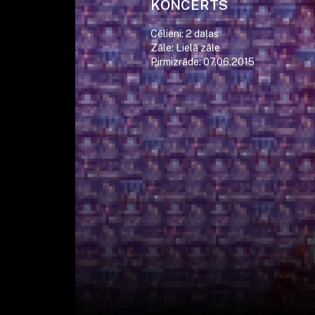
KONCERTS
Cēlieni: 2 daļas
Zāle: Lielā zāle
Pirmizrāde: 07.06.2015