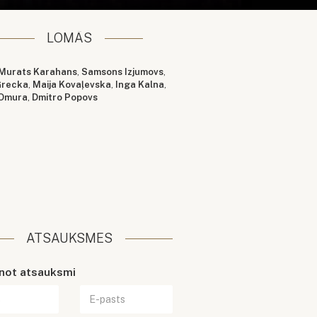
LOMĀS
Murats Karahans
,
Samsons Izjumovs
,
Grecka
,
Maija Kovaļevska
,
Inga Kalna
,
 Omura
,
Dmitro Popovs
ATSAUKSMES
enot atsauksmi