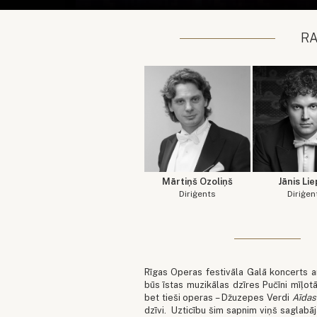
R
Mārtiņš Ozoliņš
Jānis Lie
Diriģents
Diriģen
Rīgas Operas festivāla Galā koncerts a
būs īstas muzikālas dzīres Pučīni mīļo
bet tieši operas – Džuzepes Verdi
Aīdas
dzīvi. Uzticību šim sapnim viņš saglabā