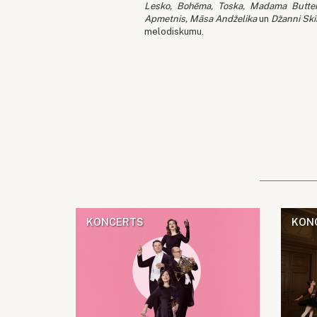
Lesko, Bohēma, Toska, Madama Butterf
Apmetnis, Māsa Andželika
un
Džanni Ski
melodiskumu.
KONCERTS
KON