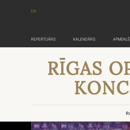
EN
REPERTUĀRS
KALENDĀRS
APMEKL
RĪGAS O
KONCE
R