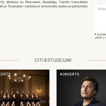
ly, Meitene no Rietumiem, Bezdelīga, Triptihs
(viencēlieni
ki
) un
Turandota
– valdzina ar emocionālo spēku un pārdomātu
*
Ja ats
LNOB ir t
CITI IESTUDĒJUMI
CERTS
KONCERTS