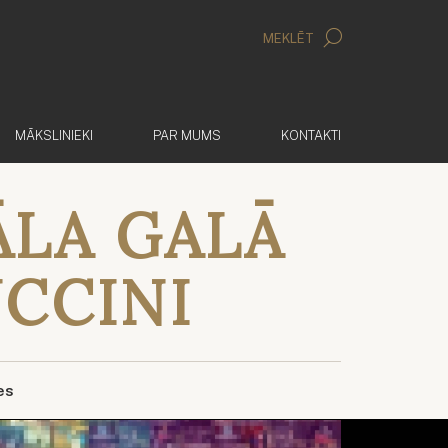
MEKLĒT
MĀKSLINIEKI
PAR MUMS
KONTAKTI
ĀLA GALĀ
UCCINI
es