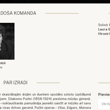
ADOŠĀ KOMANDA
Solisti:
Laura 
Hiromi
piņš
ts
PAR IZRĀDI
Pievi
r skaistākajām ārijām un duetiem spožāko solistu izpildījumā
tājiem. Džakomo Pučīni (1858-1924) piedzima mūziķu ģimenē,
– noklausīšanās pamudināja jaunekli saistīt ar mūziku arī savu
ja visas dzīves garumā. Pučīni operas –
Vīlas, Edgars, Manona