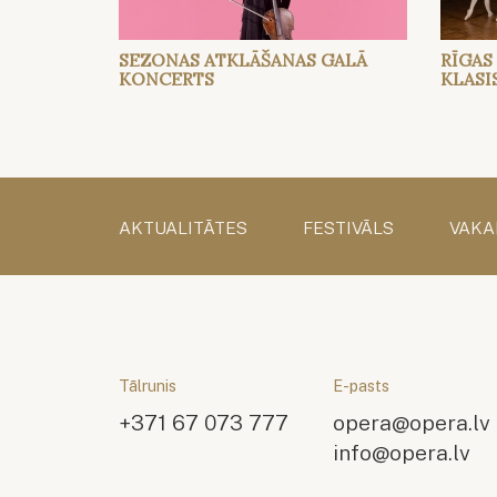
SEZONAS ATKLĀŠANAS GALĀ
RĪGAS
KONCERTS
KLASI
AKTUALITĀTES
FESTIVĀLS
VAKA
Tālrunis
E-pasts
+371 67 073 777
opera@opera.lv
info@opera.lv