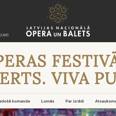
ĒJUMS
PERAS FESTIV
RTS. VIVA P
adošā komanda
Lomās
Par izrādi
Atsauksm