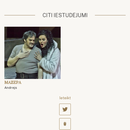
CITI IESTUDĒJUMI
MAZEPA
Andrejs
Ieteikt