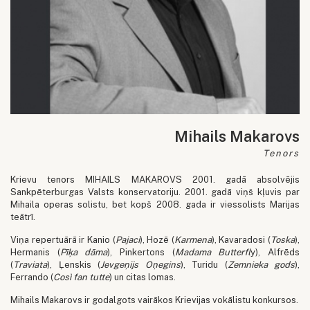
Mihails Makarovs
Tenors
Krievu tenors MIHAILS MAKAROVS 2001. gadā absolvējis
Sankpēterburgas Valsts konservatoriju. 2001. gadā viņš kļuvis par
Mihaila operas solistu, bet kopš 2008. gada ir viessolists Marijas
teātrī.
Viņa repertuārā ir Kanio (
Pajaci
), Hozē (
Karmena
), Kavaradosi (
Toska
),
Hermanis (
Pīķa dāma
), Pinkertons (
Madama Butterfl
y), Alfrēds
(
Traviata
), Ļenskis (
Jevgeņijs Oņegins
), Turidu (
Zemnieka gods
),
Ferrando (
Così fan tutte
) un citas lomas.
Mihails Makarovs ir godalgots vairākos Krievijas vokālistu konkursos.