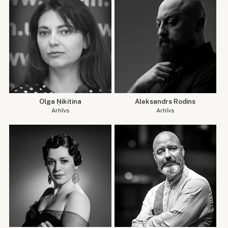
Olga Ņikitina
Aleksandrs Rodins
Arhīvs
Arhīvs