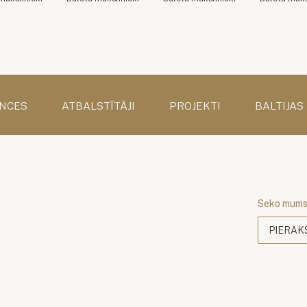
NCES
ATBALSTĪTĀJI
PROJEKTI
BALTIJAS
Seko mum
PIERAK