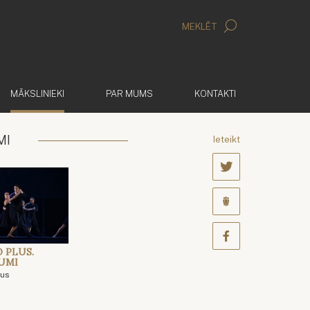
MEKLĒT
(AKTĪVS)
MĀKSLINIEKI
PAR MUMS
KONTAKTI
MI
Ieteikt
 PLUS.
UMI
lus