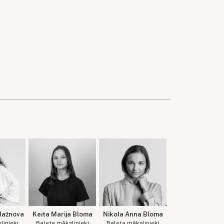
Blažnova
Keita Marija Bloma
Nikola Anna Bloma
linieki
Baleta mākslinieki
Baleta mākslinieki