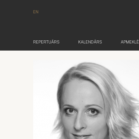
EN
REPERTUĀRS
KALENDĀRS
APMEKL