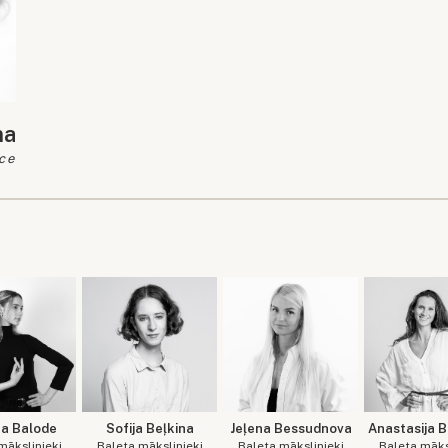
ma
ce
na Balode
Sofija Beļkina
Jeļena Bessudnova
Anastasija 
mākslinieki
Baleta mākslinieki
Baleta mākslinieki
Baleta māks