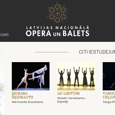
ĒJUMS
CITI IESTUDĒJU
SIDRABA
AD LIBITUM
TANGO
ŠĶIDRAUTS
CEĻOJ
Skaidri neredzams -
Dejotāji
Normunda draudzene
Tango P