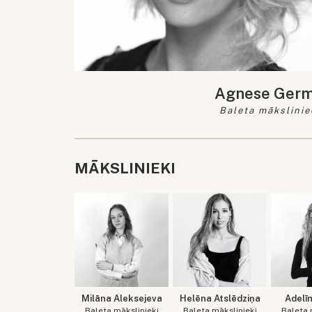
Agnese Ger
Baleta mākslinie
MĀKSLINIEKI
Milāna Aleksejeva
Helēna Atslēdziņa
Adelī
Baleta mākslinieki
Baleta mākslinieki
Baleta 