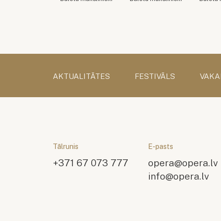
AKTUALITĀTES
FESTIVĀLS
VAKA
Tālrunis
E-pasts
+371 67 073 777
opera@opera.lv
info@opera.lv