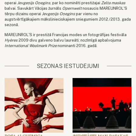
operai
Jevgeņijs Oņegins
, par ko nominēti prestižajai
Zelta maskas
balvai. Savukārt Vācijas žurnāls
Opernwelt
nosaucis MAREUNROL'S
tērpu dizainu operai
Jevgeņijs Oņegins
par vienu no
augstvērtīgākajiem mākslinieciskajiem sniegumiem 2012./2013. gada
sezonā.
MAREUNROL'S ir prestižā Francijas modes un fotogrāfijas festivāla
Hyères
2009 divu galveno balvu laureāti; nozīmīgā apbalvojuma
International Woolmark Prize
nominanti 2016. gadā.
SEZONAS IESTUDĒJUMI