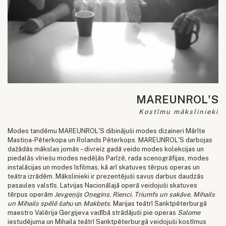
MAREUNROL'S
Kostīmu mākslinieki
Modes tandēmu MAREUNROL'S dibinājuši modes dizaineri Mārīte
Mastiņa-Pēterkopa un Rolands Pēterkops. MAREUNROL'S darbojas
dažādās mākslas jomās – divreiz gadā veido modes kolekcijas un
piedalās vīriešu modes nedēļās Parīzē, rada scenogrāfijas, modes
instalācijas un modes īsfilmas, kā arī skatuves tērpus operas un
teātra izrādēm. Mākslinieki ir prezentējuši savus darbus daudzās
pasaules valstīs. Latvijas Nacionālajā operā veidojuši skatuves
tērpus operām
Jevgeņijs Oņegins
,
Rienci. Triumfs un sakāve
,
Mihails
un Mihails spēlē šahu
un
Makbets
. Marijas teātrī Sanktpēterburgā
maestro Valērija Gergijeva vadībā strādājuši pie operas
Salome
iestudējuma un Mihaila teātrī Sanktpēterburgā veidojuši kostīmus