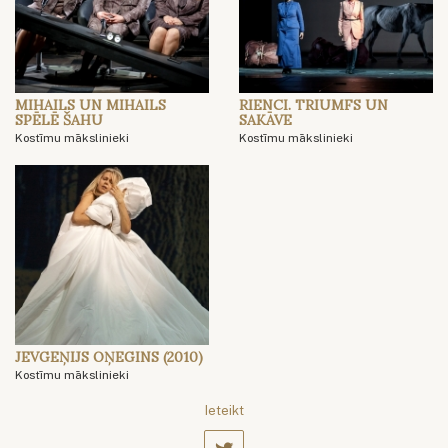
MIHAILS UN MIHAILS
RIENCI. TRIUMFS UN
SPĒLĒ ŠAHU
SAKĀVE
Kostīmu mākslinieki
Kostīmu mākslinieki
JEVGEŅIJS OŅEGINS (2010)
Kostīmu mākslinieki
Ieteikt