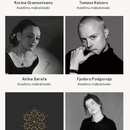
Korina Gramosteanu
Tomass Kaizers
Kostīmu mākslinieki
Kostīmu mākslinieki
Airīna Šarafa
Fjodors Podgornijs
Kostīmu mākslinieki
Kostīmu mākslinieki