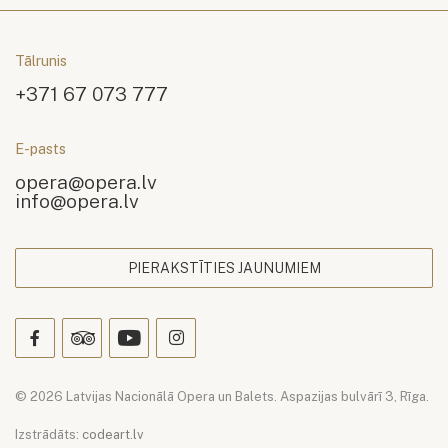
Tālrunis
+371 67 073 777
E-pasts
opera@opera.lv
info@opera.lv
PIERAKSTĪTIES JAUNUMIEM
© 2026 Latvijas Nacionālā Opera un Balets. Aspazijas bulvārī 3, Rīga.
Izstrādāts:
codeart.lv