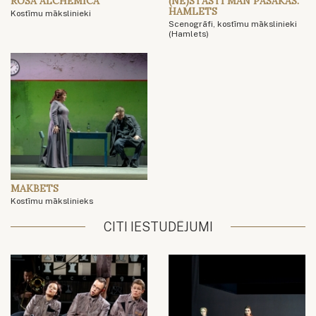
ROSA ALCHEMICA
(NE)STĀSTI MAN PASAKAS.
HAMLETS
Kostīmu mākslinieki
Scenogrāfi, kostīmu mākslinieki
(Hamlets)
MAKBETS
Kostīmu mākslinieks
CITI IESTUDĒJUMI