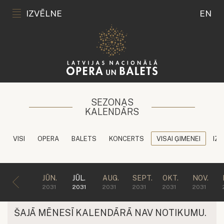
IZVĒLNE
EN
SEZONAS
KALENDĀRS
VISI
OPERA
BALETS
KONCERTS
VISAI ĢIMENEI
IZG
JŪN.
JŪL.
AUG.
SEPT.
OKT.
NOV.
2031
2031
2031
2031
2031
2031
ŠAJĀ MĒNESĪ KALENDĀRĀ NAV NOTIKUMU.