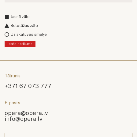
Jaunā zāle
Beletāžas zāle
Uz skatuves smēķē
Īpašs notikums
Tālrunis
+371 67 073 777
E-pasts
opera@opera.lv
info@opera.lv