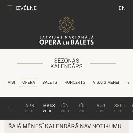
IZVĒLNE
EN
SEZONAS
KALENDĀRS
VISI
OPERA
BALETS
KONCERTS
VISAI ĢIMENEI
IZG
APR.
MAIJS
JŪN.
JŪL.
AUG.
SEPT.
2031
2031
2031
2031
2031
2031
ŠAJĀ MĒNESĪ KALENDĀRĀ NAV NOTIKUMU.