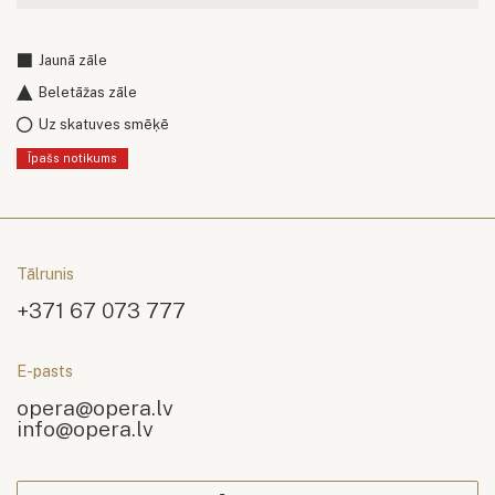
Jaunā zāle
Beletāžas zāle
Uz skatuves smēķē
Īpašs notikums
Tālrunis
+371 67 073 777
E-pasts
opera@opera.lv
info@opera.lv