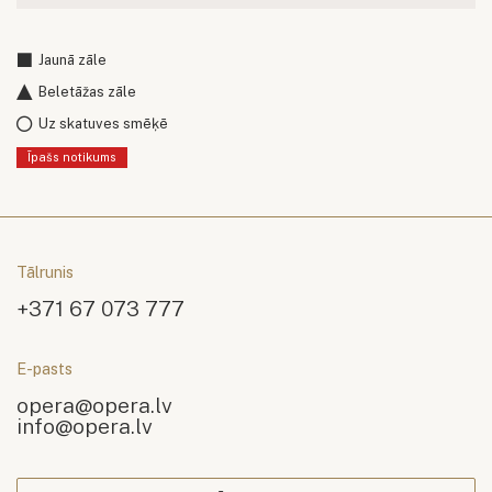
Jaunā zāle
Beletāžas zāle
Uz skatuves smēķē
Īpašs notikums
Tālrunis
+371 67 073 777
E-pasts
opera@opera.lv
info@opera.lv