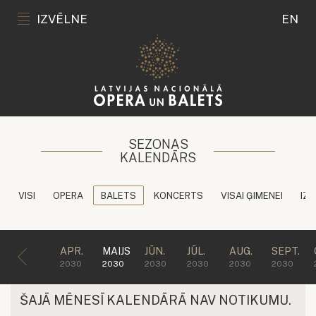
IZVĒLNE
EN
SEZONAS
KALENDĀRS
VISI
OPERA
BALETS
KONCERTS
VISAI ĢIMENEI
IZG
APR.
MAIJS
JŪN.
JŪL.
AUG.
SEPT.
2030
2030
2030
2030
2030
2030
ŠAJĀ MĒNESĪ KALENDĀRĀ NAV NOTIKUMU.