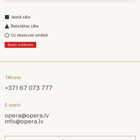
Jaunā zāle
Beletāžas zāle
Uz skatuves smēķē
Īpašs notikums
Tālrunis
+371 67 073 777
E-pasts
opera@opera.lv
info@opera.lv