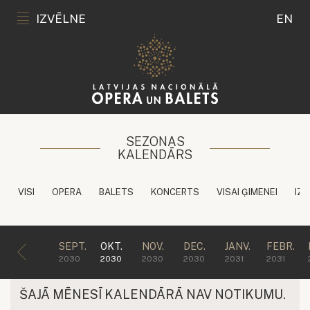
IZVĒLNE
EN
SEZONAS
KALENDĀRS
VISI
OPERA
BALETS
KONCERTS
VISAI ĢIMENEI
IZG
SEPT.
OKT.
NOV.
DEC.
JANV.
FEBR.
2030
2030
2030
2030
2031
2031
ŠAJĀ MĒNESĪ KALENDĀRĀ NAV NOTIKUMU.