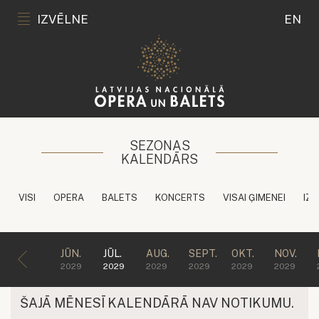
IZVĒLNE
EN
SEZONAS
KALENDĀRS
VISI
OPERA
BALETS
KONCERTS
VISAI ĢIMENEI
IZG
JŪN.
JŪL.
AUG.
SEPT.
OKT.
NOV.
2029
2029
2029
2029
2029
2029
ŠAJĀ MĒNESĪ KALENDĀRĀ NAV NOTIKUMU.