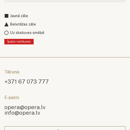
Jaunā zāle
Beletāžas zāle
Uz skatuves smēķē
Īpašs notikums
Tālrunis
+371 67 073 777
E-pasts
opera@opera.lv
info@opera.lv