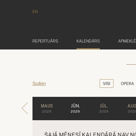
EN
(AKTĪVS)
REPERTUĀRS
KALENDĀRS
APMEKL
Šodien
VISI
OPERA
MAIJS
JŪN.
JŪL.
AUG
2029
2029
2029
202
ŠAJĀ MĒNESĪ KALENDĀRĀ NAV N