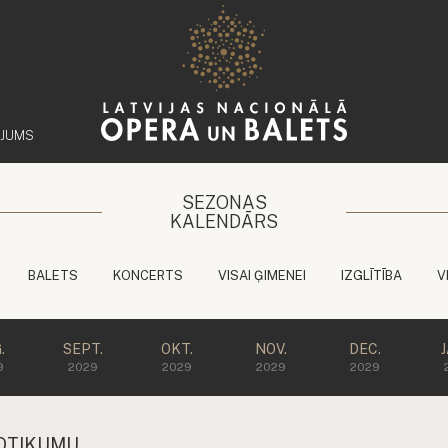
ĒJUMS
SEZONAS
KALENDĀRS
BALETS
KONCERTS
VISAI ĢIMENEI
IZGLĪTĪBA
V
.
SEPT.
OKT.
NOV.
DEC.
9
2029
2029
2029
2029
OTIKUMU.