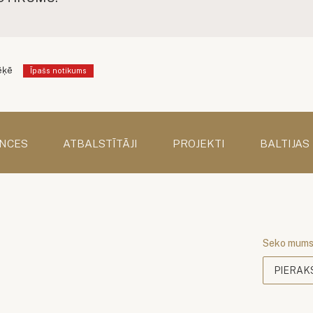
ēķē
Īpašs notikums
NCES
ATBALSTĪTĀJI
PROJEKTI
BALTIJAS
Seko mum
PIERAK