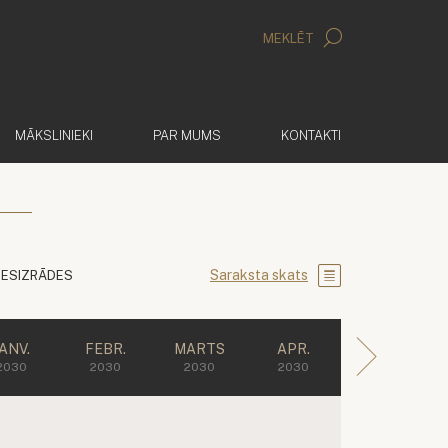
MEKLĒT
MĀKSLINIEKI
PAR MUMS
KONTAKTI
Saraksta skats
IESIZRĀDES
JANV.
FEBR.
MARTS
APR.
2030
2030
2030
2030