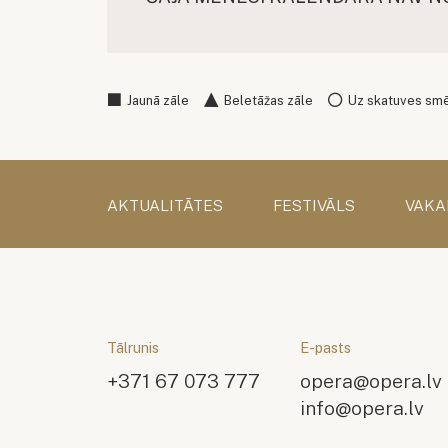
Jaunā zāle
Beletāžas zāle
Uz skatuves sm
AKTUALITĀTES
FESTIVĀLS
VAKA
Tālrunis
E-pasts
+371 67 073 777
opera@opera.lv
info@opera.lv