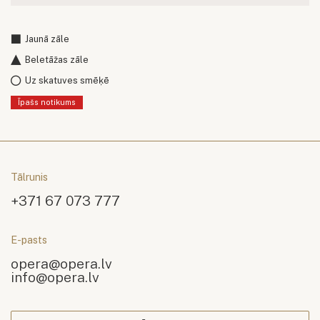
Jaunā zāle
Beletāžas zāle
Uz skatuves smēķē
Īpašs notikums
Tālrunis
+371 67 073 777
E-pasts
opera@opera.lv
info@opera.lv