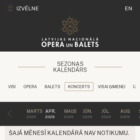
IZVĒLNE
EN
SEZONAS
KALENDĀRS
VISI
OPERA
BALETS
KONCERTS
VISAI ĢIMENEI
IZG
MARTS
APR.
MAIJS
JŪN.
JŪL.
AUG.
2029
2029
2029
2029
2029
2029
ŠAJĀ MĒNESĪ KALENDĀRĀ NAV NOTIKUMU.