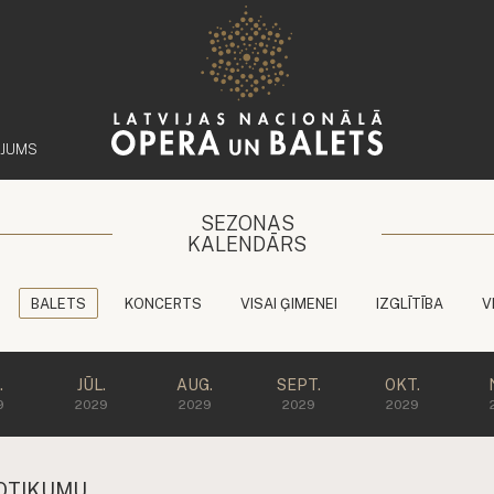
ĒJUMS
SEZONAS
KALENDĀRS
BALETS
KONCERTS
VISAI ĢIMENEI
IZGLĪTĪBA
V
.
JŪL.
AUG.
SEPT.
OKT.
9
2029
2029
2029
2029
OTIKUMU.