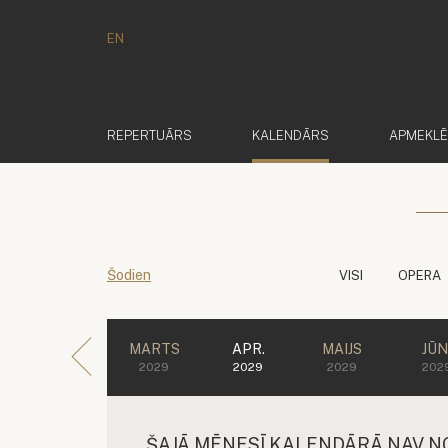
EN
(AKTĪVS)
REPERTUĀRS
KALENDĀRS
APMEKL
Šodien
VISI
OPERA
MARTS
APR.
MAIJS
JŪN
2029
2029
2029
202
ŠAJĀ MĒNESĪ KALENDĀRĀ NAV N