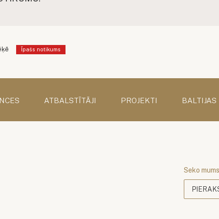
ēķē
Īpašs notikums
NCES
ATBALSTĪTĀJI
PROJEKTI
BALTIJAS
Seko mum
PIERAK