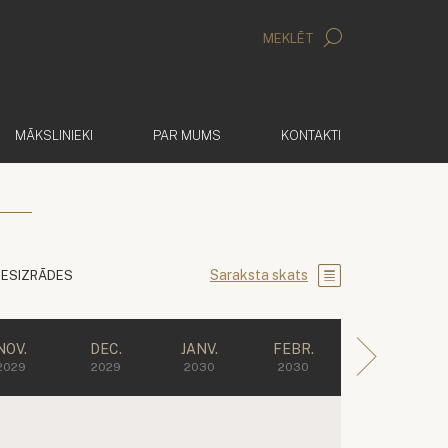
MEKLĒT
MĀKSLINIEKI
PAR MUMS
KONTAKTI
Saraksta skats
IESIZRĀDES
NOV.
DEC.
JANV.
FEBR.
2029
2029
2030
2030