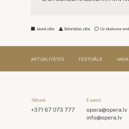
Jaunā zāle
Beletāžas zāle
Uz skatuves sm
AKTUALITĀTES
FESTIVĀLS
VAKA
Tālrunis
E-pasts
+371 67 073 777
opera@opera.lv
info@opera.lv