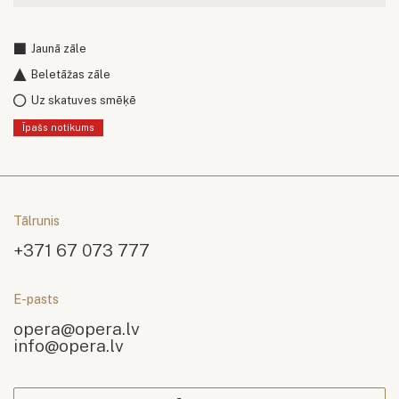
Jaunā zāle
Beletāžas zāle
Uz skatuves smēķē
Īpašs notikums
Tālrunis
+371 67 073 777
E-pasts
opera@opera.lv
info@opera.lv