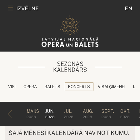
IZVĒLNE
EN
SEZONAS
KALENDĀRS
VISI
OPERA
BALETS
KONCERTS
VISAI ĢIMENEI
IZG
MAIJS
JŪN.
JŪL.
AUG.
SEPT.
OKT.
2028
2028
2028
2028
2028
2028
ŠAJĀ MĒNESĪ KALENDĀRĀ NAV NOTIKUMU.