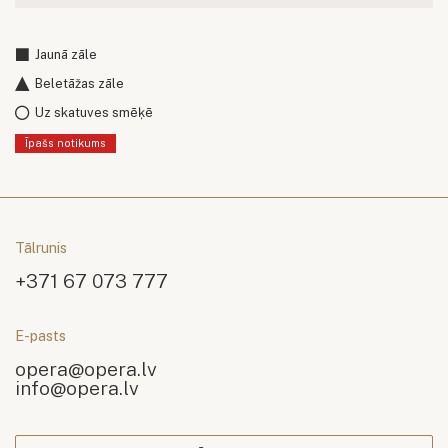
Jaunā zāle
Beletāžas zāle
Uz skatuves smēķē
Īpašs notikums
Tālrunis
+371 67 073 777
E-pasts
opera@opera.lv
info@opera.lv