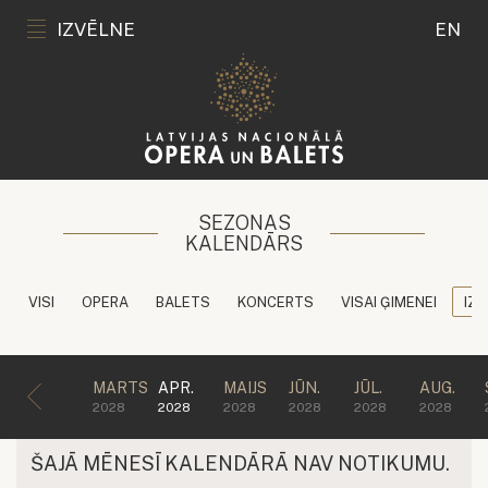
IZVĒLNE
EN
SEZONAS
KALENDĀRS
VISI
OPERA
BALETS
KONCERTS
VISAI ĢIMENEI
IZG
MARTS
APR.
MAIJS
JŪN.
JŪL.
AUG.
2028
2028
2028
2028
2028
2028
ŠAJĀ MĒNESĪ KALENDĀRĀ NAV NOTIKUMU.