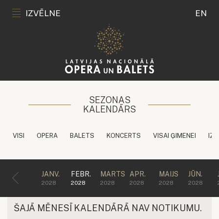
IZVĒLNE
EN
SEZONAS
KALENDĀRS
VISI
OPERA
BALETS
KONCERTS
VISAI ĢIMENEI
IZG
JANV.
FEBR.
MARTS
APR.
MAIJS
JŪN.
2028
2028
2028
2028
2028
2028
ŠAJĀ MĒNESĪ KALENDĀRĀ NAV NOTIKUMU.