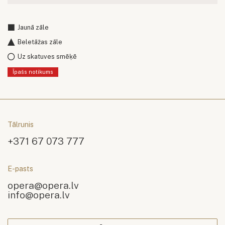
Jaunā zāle
Beletāžas zāle
Uz skatuves smēķē
Īpašs notikums
Tālrunis
+371 67 073 777
E-pasts
opera@opera.lv
info@opera.lv