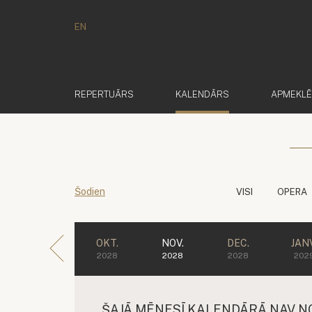
EN
(AKTĪVS)
REPERTUĀRS
KALENDĀRS
APMEKL
Šodien
VISI
OPERA
OKT.
NOV.
DEC.
JANV
2028
2028
2028
202
ŠAJĀ MĒNESĪ KALENDĀRĀ NAV N