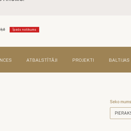
ēķē
Īpašs notikums
NCES
ATBALSTĪTĀJI
PROJEKTI
BALTIJAS
Seko mum
PIERAK