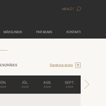
MEKLĒT
MĀKSLINIEKI
PAR MUMS
KONTAKTI
Saraksta skats
IESIZRĀDES
JŪN.
JŪL.
AUG.
SEPT.
2029
2029
2029
2029