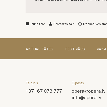
Jaunā zāle
Beletāžas zāle
Uz skatuves sm
AKTUALITĀTES
FESTIVĀLS
VAKA
Tālrunis
E-pasts
+371 67 073 777
opera@opera.lv
info@opera.lv