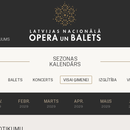
ĒJUMS
SEZONAS
KALENDĀRS
BALETS
KONCERTS
VISAI ĢIMENEI
IZGLĪTĪBA
V
.
FEBR.
MARTS
APR.
MAIJS
9
2029
2029
2029
2029
OTIKUMU.