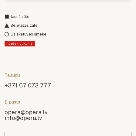
Jaunā zāle
Beletāžas zāle
Uz skatuves smēķē
Īpašs notikums
Tālrunis
+371 67 073 777
E-pasts
opera@opera.lv
info@opera.lv