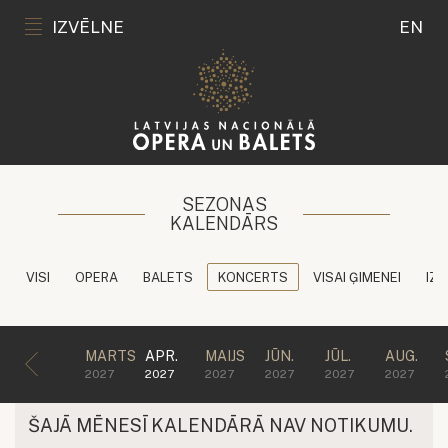
IZVĒLNE
EN
SEZONAS
KALENDĀRS
VISI
OPERA
BALETS
KONCERTS
VISAI ĢIMENEI
IZG
MARTS
APR.
MAIJS
JŪN.
JŪL.
AUG.
2027
2027
2027
2027
2027
2027
ŠAJĀ MĒNESĪ KALENDĀRĀ NAV NOTIKUMU.