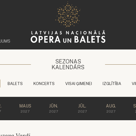
ĒJUMS
SEZONAS
KALENDĀRS
BALETS
KONCERTS
VISAI ĢIMENEI
IZGLĪTĪBA
V
.
MAIJS
JŪN.
JŪL.
AUG.
S
7
2027
2027
2027
2027
uzepe Verdi