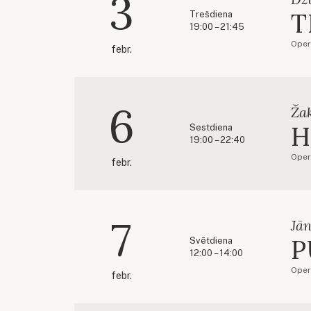
3
T
Trešdiena
19:00 – 21:45
Oper
febr.
6
Ža
H
Sestdiena
19:00 – 22:40
Oper
febr.
7
Jān
P
Svētdiena
12:00 – 14:00
Oper
febr.