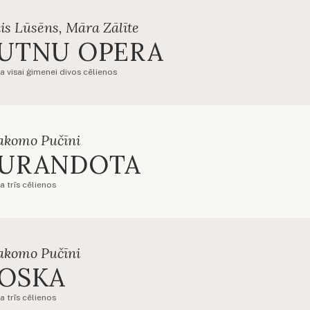
is Lūsēns, Māra Zālīte
UTNU OPERA
a visai ģimenei divos cēlienos
akomo Pučīni
URANDOTA
a trīs cēlienos
akomo Pučīni
OSKA
a trīs cēlienos