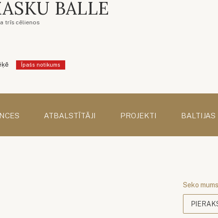
ASKU BALLE
a trīs cēlienos
ēķē
Īpašs notikums
NCES
ATBALSTĪTĀJI
PROJEKTI
BALTIJAS
Seko mum
PIERAK