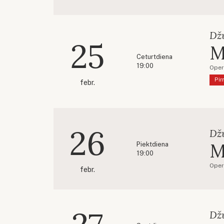
Dž
25
M
Ceturtdiena
19:00
Oper
Pir
febr.
26
Dž
M
Piektdiena
19:00
Oper
febr.
Dž