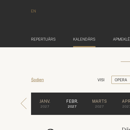
EN
(AKTĪVS)
REPERTUĀRS
KALENDĀRS
APMEKL
Šodien
VISI
OPERA
JANV.
FEBR.
MARTS
APR
2027
2027
2027
202
Dž