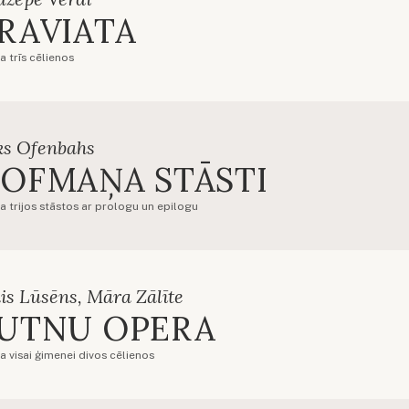
RAVIATA
a trīs cēlienos
ks Ofenbahs
OFMAŅA STĀSTI
a trijos stāstos ar prologu un epilogu
is Lūsēns, Māra Zālīte
UTNU OPERA
a visai ģimenei divos cēlienos