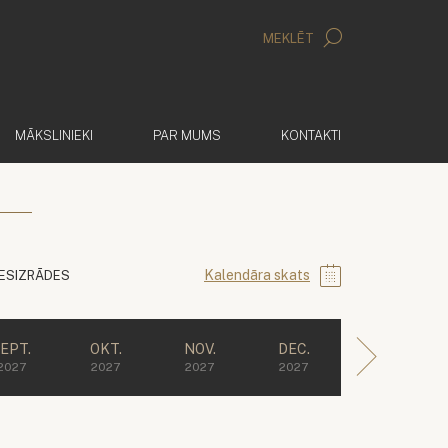
MEKLĒT
MĀKSLINIEKI
PAR MUMS
KONTAKTI
Kalendāra skats
IESIZRĀDES
EPT.
OKT.
NOV.
DEC.
2027
2027
2027
2027