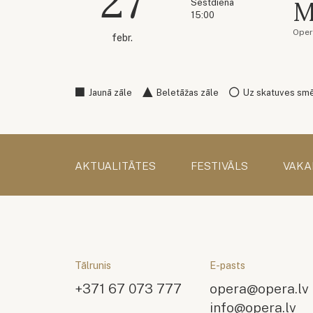
27
M
Sestdiena
15:00
Oper
febr.
Jaunā zāle
Beletāžas zāle
Uz skatuves sm
AKTUALITĀTES
FESTIVĀLS
VAKA
Tālrunis
E-pasts
+371 67 073 777
opera@opera.lv
info@opera.lv