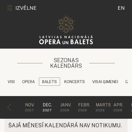
IZVĒLNE
EN
SEZONAS
KALENDĀRS
VISI
OPERA
BALETS
KONCERTS
VISAI ĢIMENEI
IZG
NOV.
DEC.
JANV.
FEBR.
MARTS
APR.
2027
2027
2028
2028
2028
2028
ŠAJĀ MĒNESĪ KALENDĀRĀ NAV NOTIKUMU.