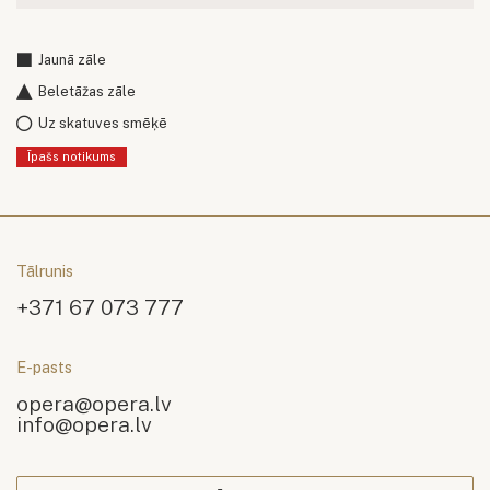
Jaunā zāle
Beletāžas zāle
Uz skatuves smēķē
Īpašs notikums
Tālrunis
+371 67 073 777
E-pasts
opera@opera.lv
info@opera.lv