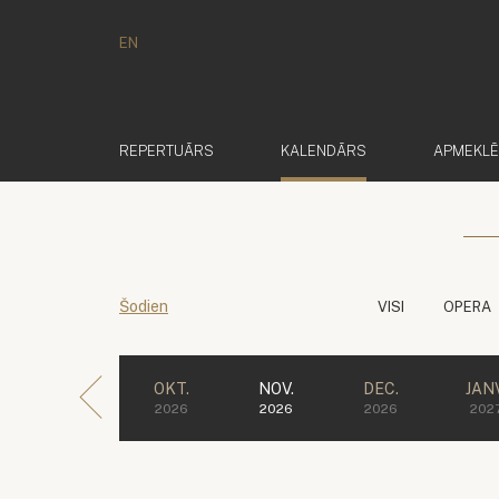
EN
(AKTĪVS)
REPERTUĀRS
KALENDĀRS
APMEKL
Šodien
VISI
OPERA
OKT.
NOV.
DEC.
JANV
2026
2026
2026
202