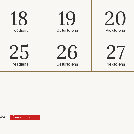
18
19
20
Trešdiena
Ceturtdiena
Piektdiena
25
26
27
Trešdiena
Ceturtdiena
Piektdiena
ēķē
Īpašs notikums