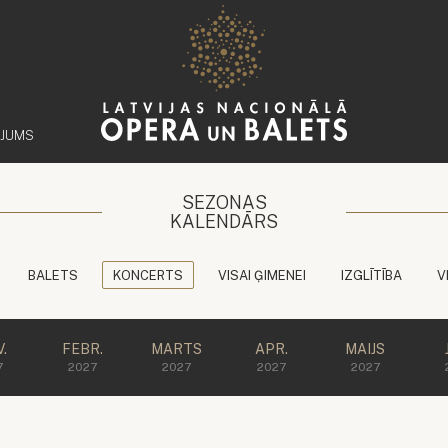
ĒJUMS
SEZONAS
KALENDĀRS
BALETS
KONCERTS
VISAI ĢIMENEI
IZGLĪTĪBA
V
.
FEBR.
MARTS
APR.
MAIJS
7
2027
2027
2027
2027