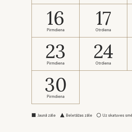
16
17
Pirmdiena
Otrdiena
23
24
Pirmdiena
Otrdiena
30
Pirmdiena
Jaunā zāle
Beletāžas zāle
Uz skatuves sm