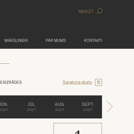
MEKLĒT
MĀKSLINIEKI
PAR MUMS
KONTAKTI
Saraksta skats
IESIZRĀDES
JŪN.
JŪL.
AUG.
SEPT.
2027
2027
2027
2027