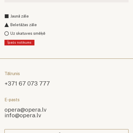
Jaunā zāle
Beletāžas zāle
Uz skatuves smēķē
Īpašs notikums
Tālrunis
+371 67 073 777
E-pasts
opera@opera.lv
info@opera.lv