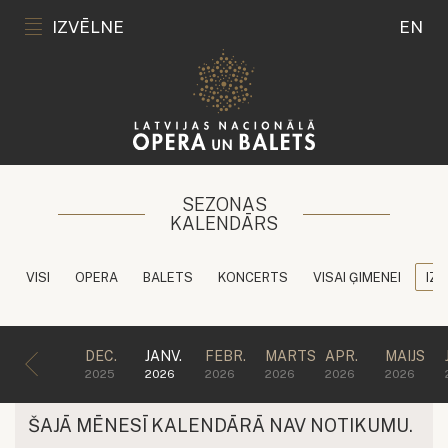
IZVĒLNE
EN
SEZONAS
KALENDĀRS
VISI
OPERA
BALETS
KONCERTS
VISAI ĢIMENEI
IZG
DEC.
JANV.
FEBR.
MARTS
APR.
MAIJS
2025
2026
2026
2026
2026
2026
ŠAJĀ MĒNESĪ KALENDĀRĀ NAV NOTIKUMU.