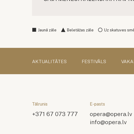
Jaunā zāle
Beletāžas zāle
Uz skatuves sm
AKTUALITĀTES
FESTIVĀLS
VAKA
Tālrunis
E-pasts
+371 67 073 777
opera@opera.lv
info@opera.lv