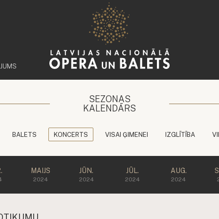
ĒJUMS
SEZONAS
KALENDĀRS
BALETS
KONCERTS
VISAI ĢIMENEI
IZGLĪTĪBA
V
.
MAIJS
JŪN.
JŪL.
AUG.
S
4
2024
2024
2024
2024
OTIKUMU.