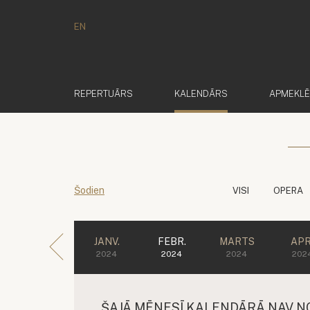
EN
(AKTĪVS)
REPERTUĀRS
KALENDĀRS
APMEKL
Šodien
VISI
OPERA
JANV.
FEBR.
MARTS
APR
2024
2024
2024
202
ŠAJĀ MĒNESĪ KALENDĀRĀ NAV N