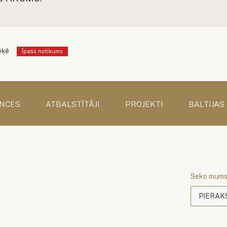
ēķē
Īpašs notikums
NCES
ATBALSTĪTĀJI
PROJEKTI
BALTIJAS
Seko mum
PIERAK