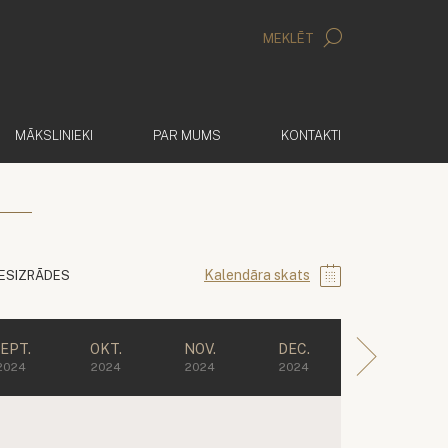
MEKLĒT
MĀKSLINIEKI
PAR MUMS
KONTAKTI
Kalendāra skats
IESIZRĀDES
EPT.
OKT.
NOV.
DEC.
2024
2024
2024
2024