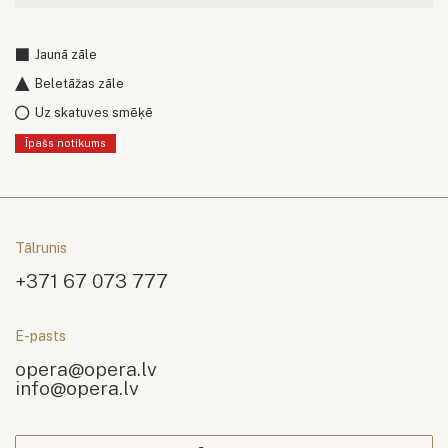
Jaunā zāle
Beletāžas zāle
Uz skatuves smēķē
Īpašs notikums
Tālrunis
+371 67 073 777
E-pasts
opera@opera.lv
info@opera.lv