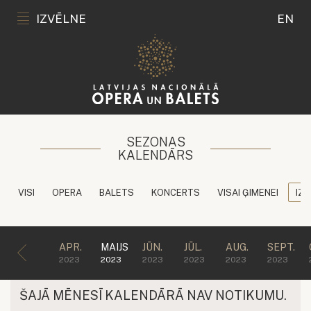
IZVĒLNE
EN
SEZONAS
KALENDĀRS
VISI
OPERA
BALETS
KONCERTS
VISAI ĢIMENEI
IZG
APR.
MAIJS
JŪN.
JŪL.
AUG.
SEPT.
2023
2023
2023
2023
2023
2023
ŠAJĀ MĒNESĪ KALENDĀRĀ NAV NOTIKUMU.