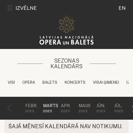
IZVĒLNE
EN
SEZONAS
KALENDĀRS
VISI
OPERA
BALETS
KONCERTS
VISAI ĢIMENEI
IZG
FEBR.
MARTS
APR.
MAIJS
JŪN.
JŪL.
2023
2023
2023
2023
2023
2023
ŠAJĀ MĒNESĪ KALENDĀRĀ NAV NOTIKUMU.