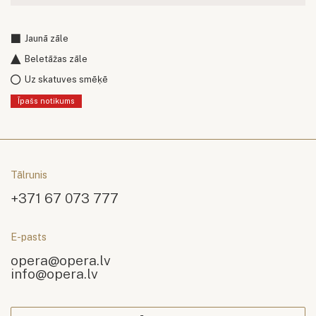
Jaunā zāle
Beletāžas zāle
Uz skatuves smēķē
Īpašs notikums
Tālrunis
+371 67 073 777
E-pasts
opera@opera.lv
info@opera.lv