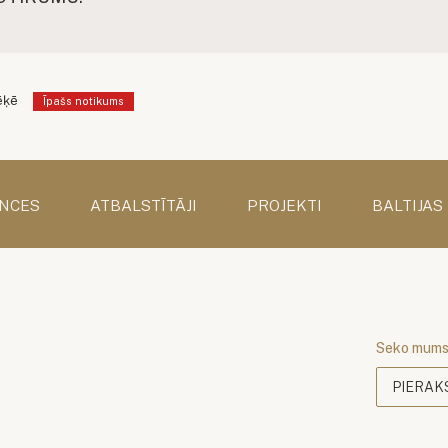
ēķē
Īpašs notikums
NCES
ATBALSTĪTĀJI
PROJEKTI
BALTIJAS
Seko mum
PIERAK