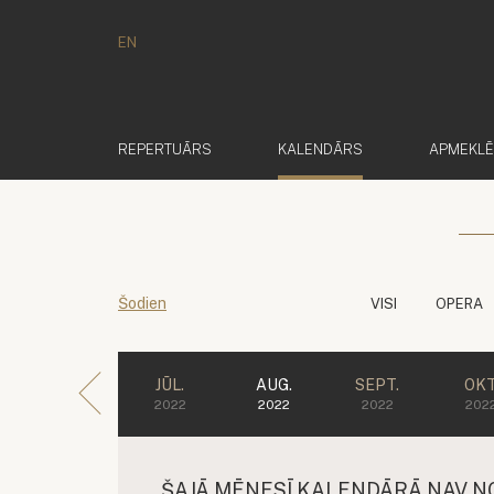
EN
(AKTĪVS)
REPERTUĀRS
KALENDĀRS
APMEKL
Šodien
VISI
OPERA
JŪL.
AUG.
SEPT.
OKT
2022
2022
2022
202
ŠAJĀ MĒNESĪ KALENDĀRĀ NAV N