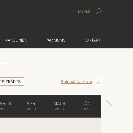
MEKLĒT
MĀKSLINIEKI
PAR MUMS
KONTAKTI
Kalendāra skats
IESIZRĀDES
ARTS
APR.
MAIJS
JŪN.
2023
2023
2023
2023