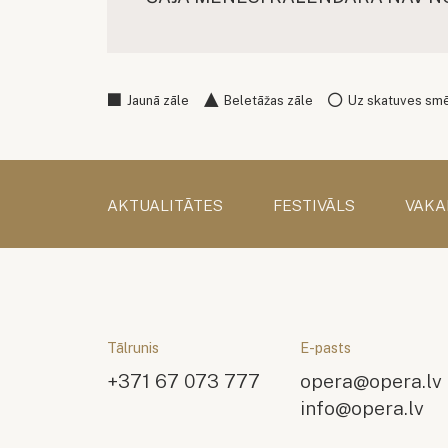
Jaunā zāle
Beletāžas zāle
Uz skatuves sm
AKTUALITĀTES
FESTIVĀLS
VAKA
Tālrunis
E-pasts
+371 67 073 777
opera@opera.lv
info@opera.lv