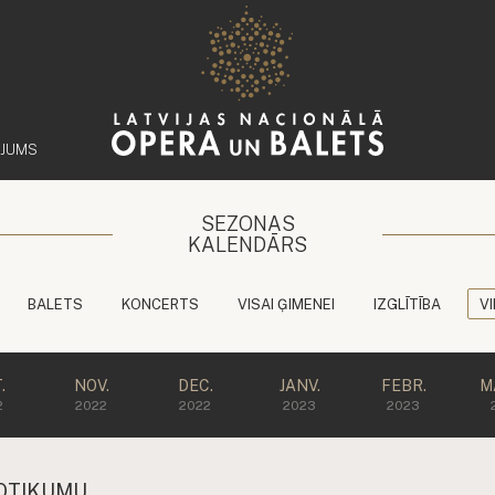
ĒJUMS
SEZONAS
KALENDĀRS
BALETS
KONCERTS
VISAI ĢIMENEI
IZGLĪTĪBA
V
.
NOV.
DEC.
JANV.
FEBR.
M
2
2022
2022
2023
2023
OTIKUMU.