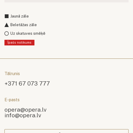
Jaunā zāle
Beletāžas zāle
Uz skatuves smēķē
Īpašs notikums
Tālrunis
+371 67 073 777
E-pasts
opera@opera.lv
info@opera.lv