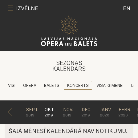
IZVĒLNE
EN
SEZONAS
KALENDĀRS
VISI
OPERA
BALETS
KONCERTS
VISAI ĢIMENEI
IZG
SEPT.
OKT.
NOV.
DEC.
JANV.
FEBR.
2019
2019
2019
2019
2020
2020
ŠAJĀ MĒNESĪ KALENDĀRĀ NAV NOTIKUMU.