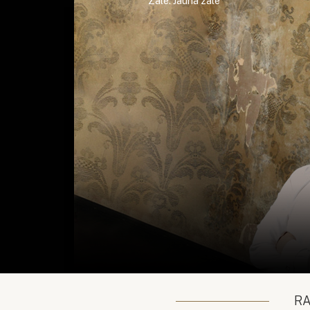
Zāle: Jaunā zāle
R