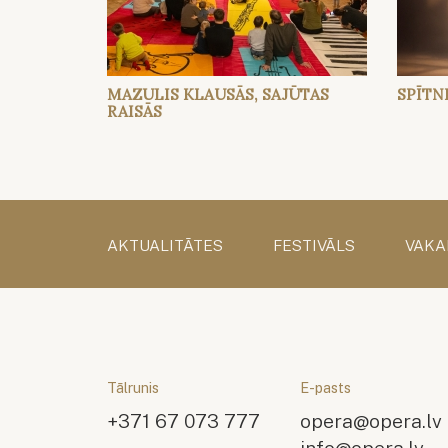
MAZULIS KLAUSĀS, SAJŪTAS
SPĪTN
RAISĀS
AKTUALITĀTES
FESTIVĀLS
VAKA
Tālrunis
E-pasts
+371 67 073 777
opera@opera.lv
info@opera.lv