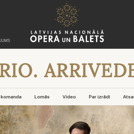
ĒJUMS
RIO. ARRIVED
 komanda
Lomās
Video
Par izrādi
Ats