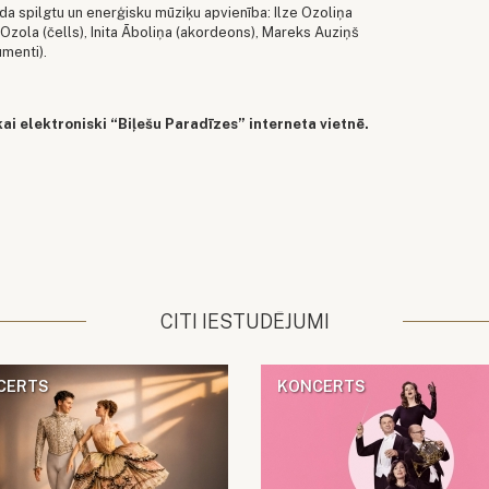
a spilgtu un enerģisku mūziķu apvienība: Ilze Ozoliņa
a Ozola (čells), Inita Āboliņa (akordeons), Mareks Auziņš
umenti).
kai elektroniski “Biļešu Paradīzes” interneta vietnē.
CITI IESTUDĒJUMI
CERTS
KONCERTS