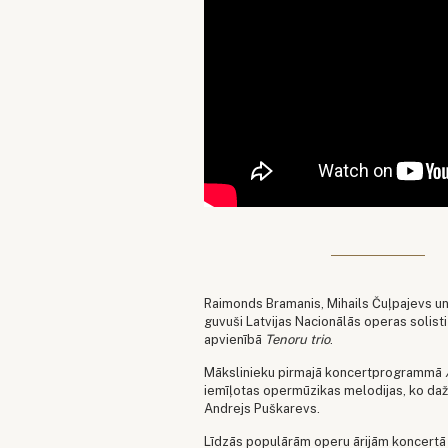
Raimonds Bramanis, Mihails Čuļpajevs un Jur
guvuši Latvijas Nacionālās operas solisti
apvienībā
Tenoru trio
.
Mākslinieku pirmajā koncertprogrammā
iemīļotas opermūzikas melodijas, ko dažā
Andrejs Puškarevs.
Līdzās populārām operu ārijām koncertā 