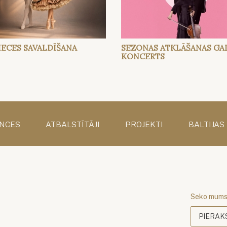
IECES SAVALDĪŠANA
SEZONAS ATKLĀŠANAS GA
KONCERTS
NCES
ATBALSTĪTĀJI
PROJEKTI
BALTIJAS
Seko mum
PIERAK