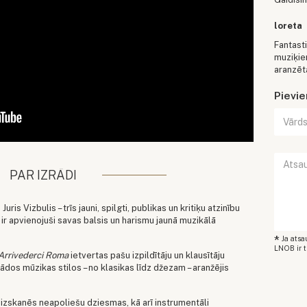
loreta
Fantasti
muziķie
aranzēt
Pievi
PAR IZRĀDI
is Vizbulis – trīs jauni, spilgti, publikas un kritiķu atzinību
 ir apvienojuši savas balsis un harismu jaunā muzikālā
*
Ja ats
LNOB ir t
Arrivederci Roma
ietvertas pašu izpildītāju un klausītāju
dos mūzikas stilos – no klasikas līdz džezam – aranžējis
izskanēs neapoliešu dziesmas, kā arī instrumentāli