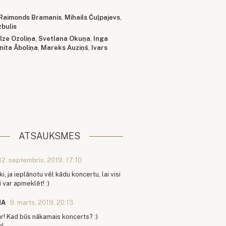
Raimonds Bramanis
,
Mihails Čuļpajevs
,
zbulis
Ilze Ozoliņa
,
Svetlana Okuņa
,
Inga
Inita Āboliņa
,
Mareks Auziņš
,
Ivars
ATSAUKSMES
12. septembris, 2019, 17:10
ki, ja ieplānotu vēl kādu koncertu, lai visi
i var apmeklēt! :)
NA
9. marts, 2019, 20:13
r! Kad būs nākamais koncerts? :)
m!