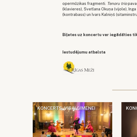
opermūzikas fragmenti.
Tenoru trio
pavad
(klavieres), Svetlana Okuņa (vijole), Ing
(kontrabass) un Ivars Kalniņš (sitaminstr
Biļetes uz koncertu var iegādāties ti
Iestudējumu atbalsta
KONCERTS, VISAI ĢIMENEI
KON