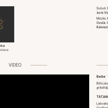
Solisti:
Juris Vi
Mūziķi:
Ozola
,
Kalniņš
oka
iniece
VIDEO
Baiba
Būtu jau
gribētāj
TATJA
Labvaka
Gaidīsi