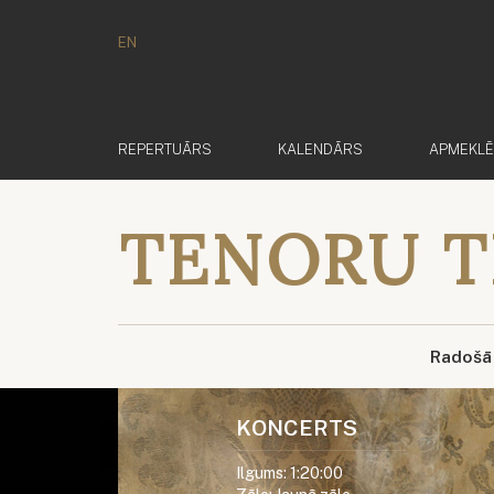
EN
REPERTUĀRS
KALENDĀRS
APMEKL
TENORU T
Radošā
KONCERTS
Ilgums: 1:20:00