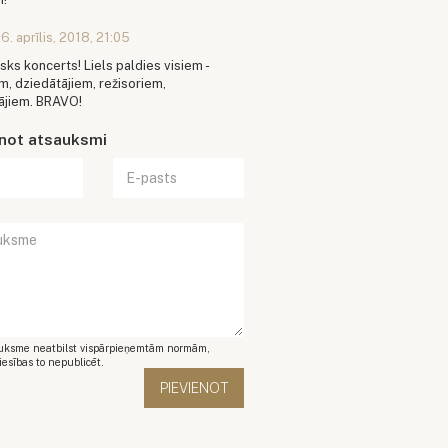
6. aprīlis, 2018, 21:05
sks koncerts! Liels paldies visiem -
m, dziedātājiem, režisoriem,
ājiem. BRAVO!
enot atsauksmi
auksme neatbilst vispārpieņemtām normām,
iesības to nepublicēt.