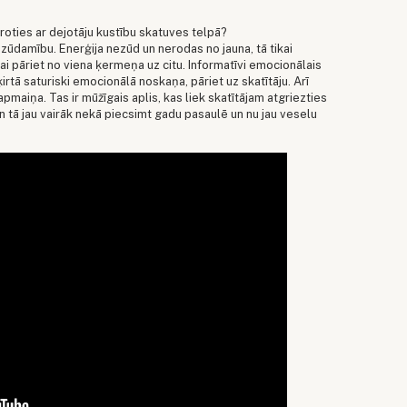
roties ar dejotāju kustību skatuves telpā?
zūdamību. Enerģija nezūd un nerodas no jauna, tā tikai
ai pāriet no viena ķermeņa uz citu. Informatīvi emocionālais
irtā saturiski emocionālā noskaņa, pāriet uz skatītāju. Arī
 apmaiņa. Tas ir mūžīgais aplis, kas liek skatītājam atgriezties
Un tā jau vairāk nekā piecsimt gadu pasaulē un nu jau veselu