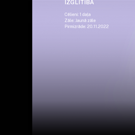
IZGLĪTĪBA
Cēlieni: 1 daļa
Zāle: Jaunā zāle
Pirmizrāde: 20.11.2022