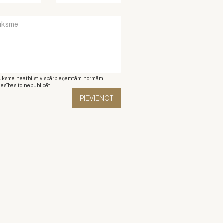
auksme neatbilst vispārpieņemtām normām,
iesības to nepublicēt.