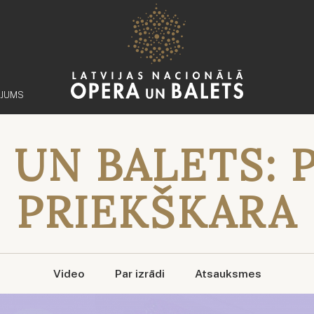
ĒJUMS
 UN BALETS: 
PRIEKŠKARA
Video
Par izrādi
Atsauksmes