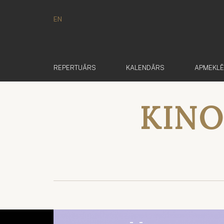
EN
REPERTUĀRS
KALENDĀRS
APMEKL
KINO