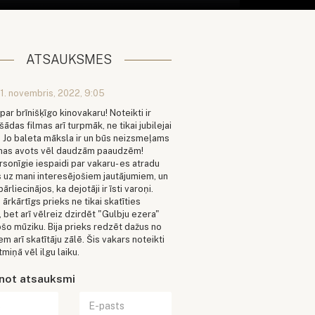
ATSAUKSMES
1. novembris, 2022, 9:05
par brīnišķīgo kinovakaru! Noteikti ir
šādas filmas arī turpmāk, ne tikai jubilejai
s. Jo baleta māksla ir un būs neizsmeļams
as avots vēl daudzām paaudzēm!
sonīgie iespaidi par vakaru- es atradu
s uz mani interesējošiem jautājumiem, un
ārliecinājos, ka dejotāji ir īsti varoņi.
 ārkārtīgs prieks ne tikai skatīties
, bet arī vēlreiz dzirdēt "Gulbju ezera"
ošo mūziku. Bija prieks redzēt dažus no
em arī skatītāju zālē. Šis vakars noteikti
tmiņā vēl ilgu laiku.
enot atsauksmi