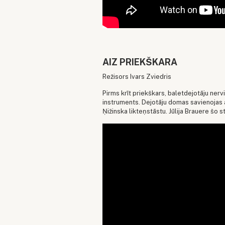
AIZ PRIEKŠKARA
Režisors Ivars Zviedris
Pirms krīt priekškars, baletdejotāju nerv
instruments. Dejotāju domas savienojas a
Ņižinska likteņstāstu. Jūlija Brauere šo s