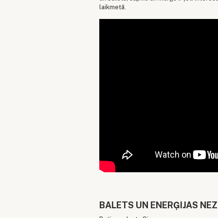
laikmetā.
BALETS UN ENERĢIJAS NE