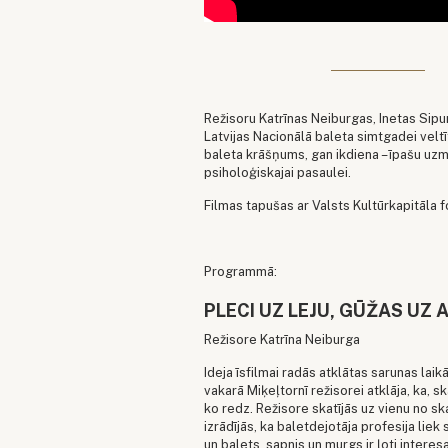
Režisoru Katrīnas Neiburgas, Inetas Sipun
Latvijas Nacionālā baleta simtgadei veltī
baleta krāšņums, gan ikdiena – īpašu uz
psiholoģiskajai pasaulei.
Filmas tapušas ar Valsts Kultūrkapitāla f
Programmā:
PLECI UZ LEJU, GŪŽAS UZ
Režisore Katrīna Neiburga
Ideja īsfilmai radās atklātas sarunas lai
vakarā Miķeļtornī režisorei atklāja, ka, s
ko redz. Režisore skatījās uz vienu no sk
izrādījās, ka baletdejotāja profesija liek
un balets, sapnis un murgs ir ļoti intere