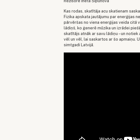
Režisore Ineta Sipunova
Kas rodas, skatītāja acu skatienam saska
Fizika apskata jautājumu par enerģijas ne
pārvēršas no viena enerģijas veida citā v
lādiņš, ko ģenerē mūzika un izrādei piešķ
skatītājs atnāk ar savu lādiņu – un notiek
vēl un vēl, lai saskartos ar šo apmaiņu. 
simtgadi Latvijā.