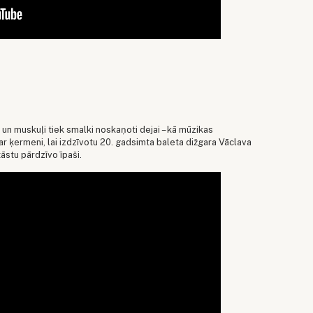
i un muskuļi tiek smalki noskaņoti dejai – kā mūzikas
r ķermeni, lai izdzīvotu 20. gadsimta baleta dižgara Vāclava
tāstu pārdzīvo īpaši.