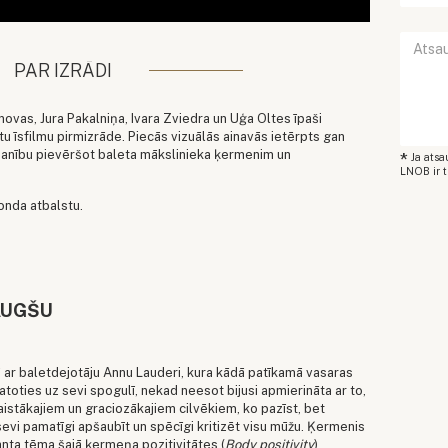
PAR IZRĀDI
ovas, Jura Pakalniņa, Ivara Zviedra un Uģa Oltes īpaši
tu īsfilmu pirmizrāde. Piecās vizuālās ainavās ietērpts gan
manību pievēršot baleta mākslinieka ķermenim un
*
Ja ats
LNOB ir t
onda atbalstu.
 AUGŠU
kā ar baletdejotāju Annu Lauderi, kura kādā patīkamā vasaras
katoties uz sevi spogulī, nekad neesot bijusi apmierināta ar to,
aistākajiem un graciozākajiem cilvēkiem, ko pazīst, bet
 sevi pamatīgi apšaubīt un spēcīgi kritizēt visu mūžu. Ķermenis
santa tēma šajā ķermeņa pozitivitātes (
Body positivity
)