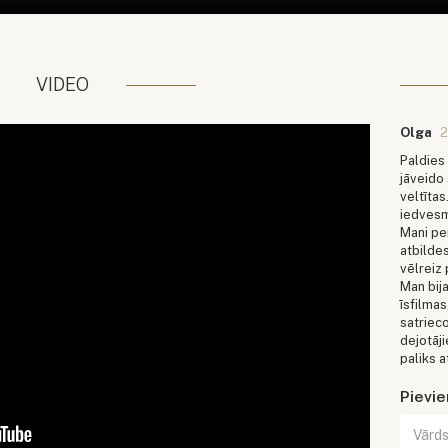
VIDEO
Olga
2
Paldies 
jāveido 
veltīta
iedvesm
Mani per
atbilde
vēlreiz p
Man bija
īsfilmas
satriec
dejotāji
paliks a
Pievi