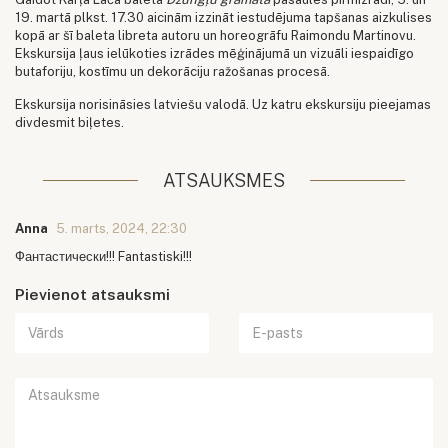
19. martā plkst. 17.30 aicinām izzināt iestudējuma tapšanas aizkulises
kopā ar šī baleta libreta autoru un horeogrāfu Raimondu Martinovu.
Ekskursija ļaus ielūkoties izrādes mēģinājumā un vizuāli iespaidīgo
butaforiju, kostīmu un dekorāciju ražošanas procesā.
Ekskursija norisināsies latviešu valodā. Uz katru ekskursiju pieejamas
divdesmit biļetes.
ATSAUKSMES
Anna
5. marts, 2024, 22:30
Фантастически!!! Fantastiski!!!
Pievienot atsauksmi