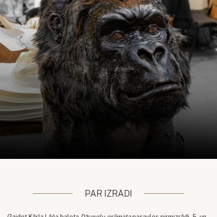
PAR IZRĀDI
Gaidot Kārļa Lāča baleta
Džungļu grāmata
pasaules pirmizrādi, 5. un