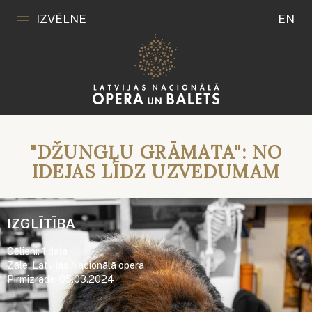
IZVĒLNE
EN
"DŽUNGĻU GRĀMATA": NO
IDEJAS LĪDZ UZVEDUMAM
IZGLĪTĪBA
Cēlieni: 1 daļa
Zāle: Latvijas Nacionālā opera
Pirmizrāde: 05.03.2024