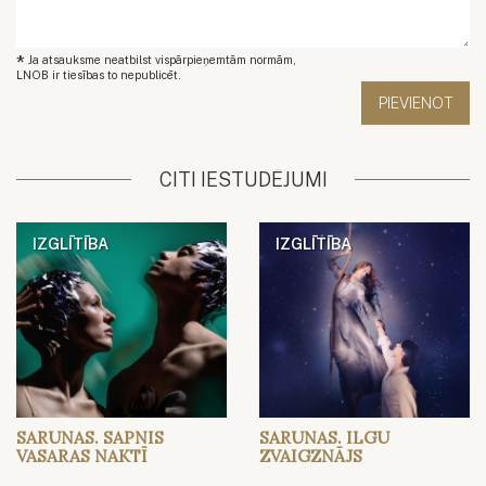
*
Ja atsauksme neatbilst vispārpieņemtām normām,
LNOB ir tiesības to nepublicēt.
CITI IESTUDĒJUMI
IZGLĪTĪBA
IZGLĪTĪBA
SARUNAS. SAPNIS
SARUNAS. ILGU
VASARAS NAKTĪ
ZVAIGZNĀJS