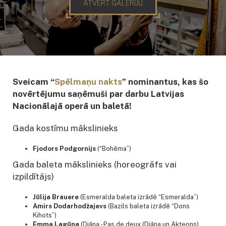
ATVĒRT GALERIJU
Sveicam “
S
pēlmaņu nakts
” nominantus, kas šo
novērtējumu saņēmuši par darbu Latvijas
Nacionālajā operā un baletā!
Gada kostīmu mākslinieks
Fjodors Podgornijs
(“Bohēma”)
Gada baleta mākslinieks (horeogrāfs vai
izpildītājs)
Jūlija Brauere
(Esmeralda baleta izrādē “Esmeralda”)
Amirs Dodarhodžajevs
(Bazils baleta izrādē “Dons
Kihots”)
Emma Lagūna
(Diāna - Pas de deux (Diāna un Akteons)