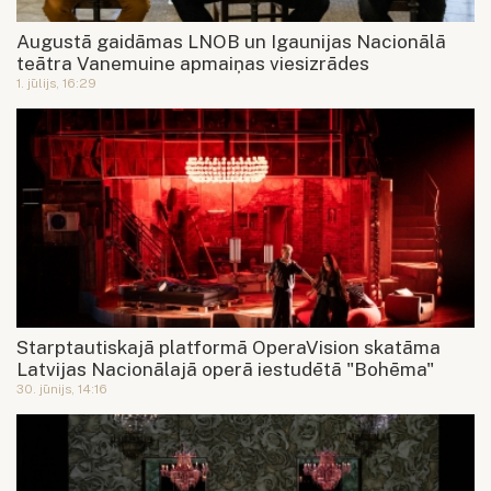
Augustā gaidāmas LNOB un Igaunijas Nacionālā
teātra Vanemuine apmaiņas viesizrādes
1. jūlijs, 16:29
Starptautiskajā platformā OperaVision skatāma
Latvijas Nacionālajā operā iestudētā "Bohēma"
30. jūnijs, 14:16