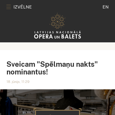
IZVĒLNE
EN
Sveicam "Spēlmaņu nakts"
nominantus!
18. jūnijs, 11:29