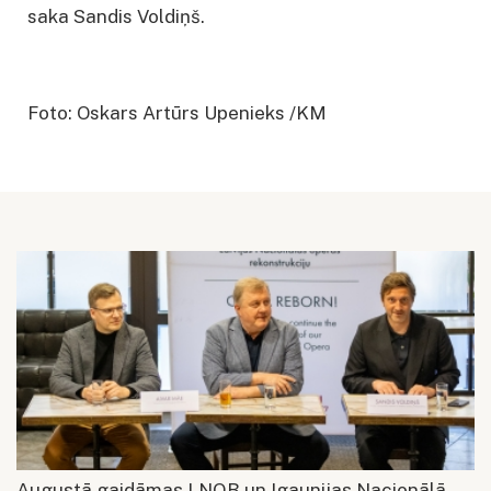
saka Sandis Voldiņš.
Foto: Oskars Artūrs Upenieks /KM
Augustā gaidāmas LNOB un Igaunijas Nacionālā