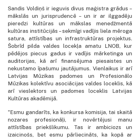
Sandis Voldiņš ir ieguvis divus maģistra grādus –
mākslās un jurisprudencē – un ir ar ilggadēju
pieredzi kultūras un mākslas menedžmentā
kultūras institūcijās – sekmīgi vadījis liela mēroga
satura, attīstības un infrastruktūras projektus.
Šobrīd pilda valdes locekļa amatu LNOB, kur
pēdējos piecus gadus ir vadījis mārketinga un
auditorijas, kā arī finansējuma piesaistes un
nekustamo īpašumu jautājumus. Vienlaikus ir arī
Latvijas Mūzikas padomes un Profesionālo
Mūzikas kolektīvu asociācijas valdes loceklis, kā
arī vieslektors un padomes loceklis Latvijas
Kultūras akadēmijā.
"Esmu gandarīts, ka konkursa komisija, tai skaitā
nozares profesionāļi, ir novērtējusi manu
attīstības priekšlikumu. Tas ir ambiciozs un
izaicinošs, bet esmu pārliecināts, ka kopā ar