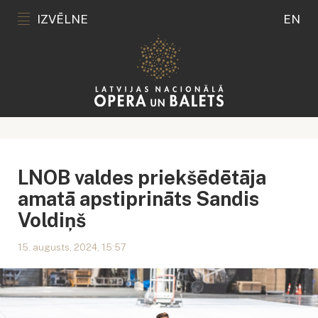
IZVĒLNE
EN
LNOB valdes priekšēdētāja
amatā apstiprināts Sandis
Voldiņš
15. augusts, 2024, 15:57