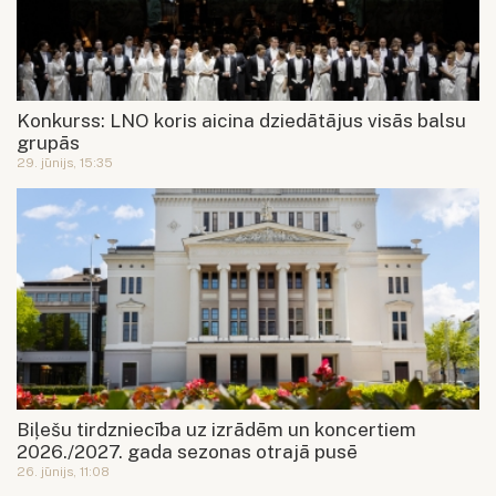
Konkurss: LNO koris aicina dziedātājus visās balsu
grupās
29. jūnijs, 15:35
Biļešu tirdzniecība uz izrādēm un koncertiem
2026./2027. gada sezonas otrajā pusē
26. jūnijs, 11:08