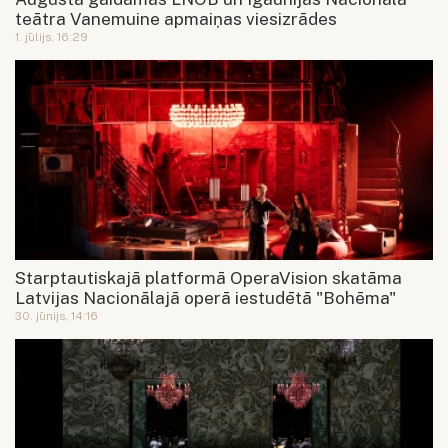
teātra Vanemuine apmaiņas viesizrādes
1. jūlijs, 16:29
Starptautiskajā platformā OperaVision skatāma
Latvijas Nacionālajā operā iestudētā "Bohēma"
30. jūnijs, 14:16