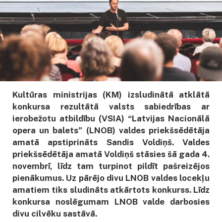
Kultūras ministrijas (KM) izsludinātā atklātā
konkursa rezultātā valsts sabiedrības ar
ierobežotu atbildību (VSIA) “Latvijas Nacionālā
opera un balets” (LNOB) valdes priekšsēdētāja
amatā apstiprināts Sandis Voldiņš. Valdes
priekšsēdētāja amatā Voldiņš stāsies šā gada 4.
novembrī, līdz tam turpinot pildīt pašreizējos
pienākumus. Uz pārējo divu LNOB valdes locekļu
amatiem tiks sludināts atkārtots konkurss. Līdz
konkursa noslēgumam LNOB valde darbosies
divu cilvēku sastāvā.