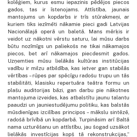
kolēģiem, kurus esmu iepazinis pēdējos piecos
gados, tas ir īstenojams. Attīstība, jaunais
mantojums un kopdarbs ir trīs stūrakmeņi, ar
kuriem tiks iezīmēti nākamie pieci gadi Latvijas
Nacionālajā operā un baletā. Mans mērķis ir
veidot uz nākotni vērstu saturu, lai mūsu darbs
būtu nozīmīgs un paliekošs ne tikai nākamajos
piecos, bet arī nākamajos piecdesmit gados.
Uzņemties mūsu lielākās kultūras institūcijas
vadību ir milzu atbildība, kas ietver gan stabilās
vērtības – rūpes par spēcīgu radošu trupu un tās
stabilitāti, klasisku repertuāra teātra formu un
plašu auditorijas bāzi, gan darbu pie nākotnes
mantojuma izveides, kas atbalstītu jaunu talantu
paaudzi un jauniestudējumu politiku, kas balstās
mūsdienīgas izcilības principos – mākslu sintēzē,
radošā brīvībā un kopdarbā. Turpināsim arī Baltā
nama uzturēšanu un attīstību, jau šogad uzsākot
lielākās investīcijas kopš tā rekonstrukcijas,”