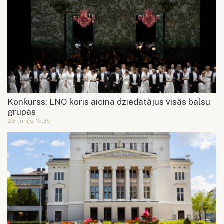
Konkurss: LNO koris aicina dziedātājus visās balsu
grupās
29. jūnijs, 15:35