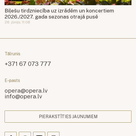
Biļešu tirdzniecība uz izrādēm un koncertiem
2026./2027. gada sezonas otrajā pusē
26. jūnijs, 11:08
Tālrunis
+371 67 073 777
E-pasts
opera@opera.lv
info@opera.lv
PIERAKSTĪTIES JAUNUMIEM