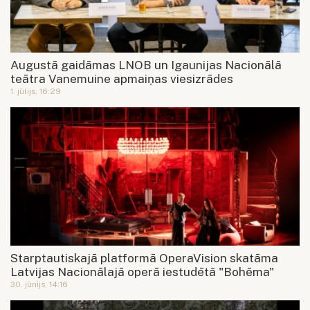
Augustā gaidāmas LNOB un Igaunijas Nacionālā
teātra Vanemuine apmaiņas viesizrādes
1. jūlijs, 16:29
Starptautiskajā platformā OperaVision skatāma
Latvijas Nacionālajā operā iestudētā "Bohēma"
30. jūnijs, 14:16