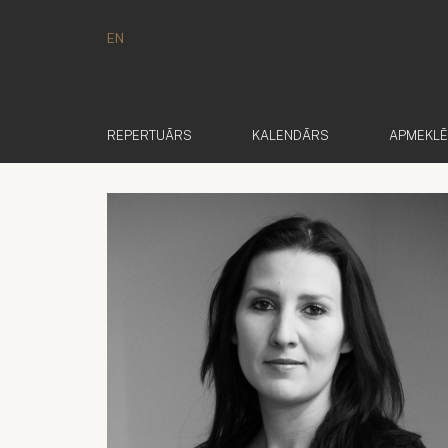
EN
REPERTUĀRS
KALENDĀRS
APMEKL