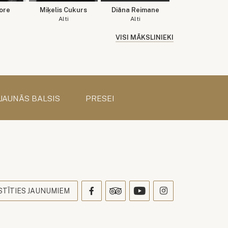
ore
Miķelis Cukurs
Diāna Reimane
Alti
Alti
VISI MĀKSLINIEKI
 JAUNĀS BALSIS
PRESEI
s
STĪTIES JAUNUMIEM