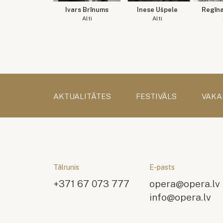
Ivars Brīnums
Inese Ušpele
Regīn
Alti
Alti
AKTUALITĀTES
FESTIVĀLS
VAKA
Tālrunis
E-pasts
+371 67 073 777
opera@opera.lv
info@opera.lv