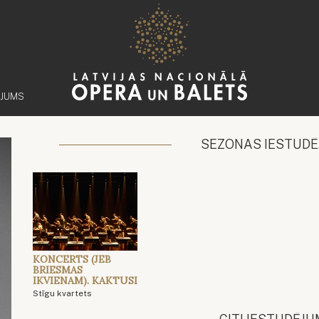
ĒJUMS
SEZONAS IESTUDĒ
KONCERTS (JEB
BRIESMAS
IKVIENAM). KAKTUSI
Stīgu kvartets