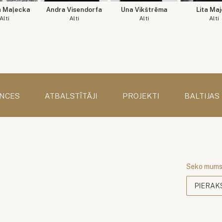
a Maļecka
Andra Visendorfa
Una Vikštrēma
Lita Maj
Alti
Alti
Alti
Alti
NCES
ATBALSTĪTĀJI
PROJEKTI
BALTIJAS
Seko mum
PIERAK