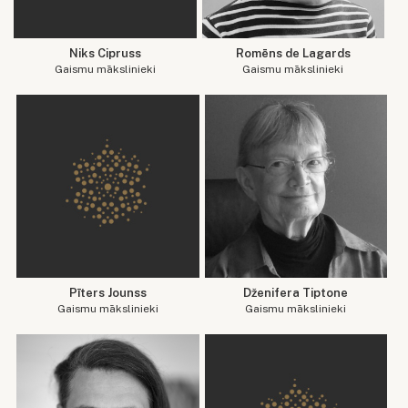
Niks Cipruss
Romēns de Lagards
Gaismu mākslinieki
Gaismu mākslinieki
Pīters Jounss
Dženifera Tiptone
Gaismu mākslinieki
Gaismu mākslinieki