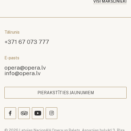
VISI MĀKSLINIEKI
Tālrunis
+371 67 073 777
E-pasts
opera@opera.lv
info@opera.lv
PIERAKSTĪTIES JAUNUMIEM
© 2026 Latvijas Nacionālā Opera un Balets. Aspazijas bulvārī 3, Rīga.