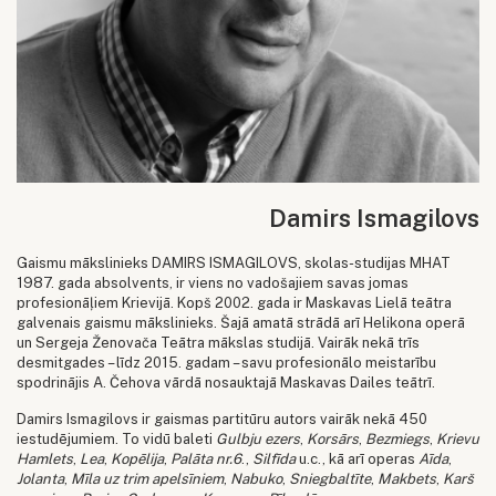
Damirs Ismagilovs
Gaismu mākslinieks DAMIRS ISMAGILOVS, skolas-studijas MHAT
1987. gada absolvents, ir viens no vadošajiem savas jomas
profesionāļiem Krievijā. Kopš 2002. gada ir Maskavas Lielā teātra
galvenais gaismu mākslinieks. Šajā amatā strādā arī Helikona operā
un Sergeja Ženovača Teātra mākslas studijā. Vairāk nekā trīs
desmitgades – līdz 2015. gadam – savu profesionālo meistarību
spodrinājis A. Čehova vārdā nosauktajā Maskavas Dailes teātrī.
Damirs Ismagilovs ir gaismas partitūru autors vairāk nekā 450
iestudējumiem. To vidū baleti
Gulbju ezers
,
Korsārs
,
Bezmiegs
,
Krievu
Hamlets
,
Lea
,
Kopēlija
,
Palāta nr.6
.,
Silfīda
u.c., kā arī operas
Aīda
,
Jolanta
,
Mīla uz trim apelsīniem
,
Nabuko
,
Sniegbaltīte
,
Makbets
,
Karš