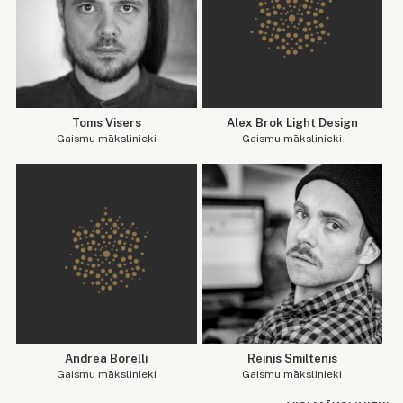
Toms Visers
Alex Brok Light Design
Gaismu mākslinieki
Gaismu mākslinieki
Andrea Borelli
Reinis Smiltenis
Gaismu mākslinieki
Gaismu mākslinieki