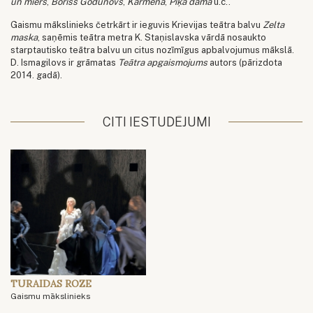
un miers
,
Boriss Godunovs
,
Karmena
,
Pīķa dāma
u.c..
Gaismu mākslinieks četrkārt ir ieguvis Krievijas teātra balvu
Zelta
maska
, saņēmis teātra metra K. Staņislavska vārdā nosaukto
starptautisko teātra balvu un citus nozīmīgus apbalvojumus mākslā.
D. Ismagilovs ir grāmatas
Teātra apgaismojums
autors (pārizdota
2014. gadā).
CITI IESTUDĒJUMI
TURAIDAS ROZE
Gaismu mākslinieks