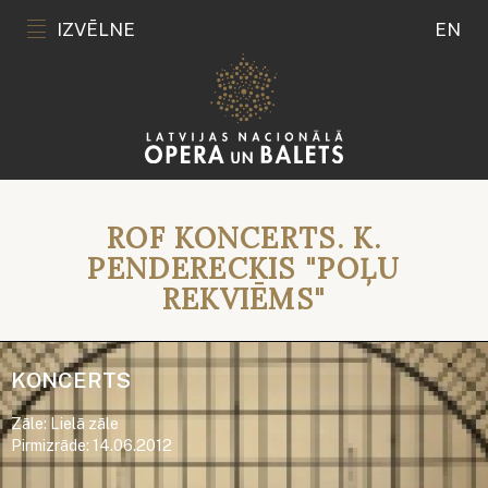
IZVĒLNE
EN
ROF KONCERTS. K.
PENDERECKIS "POĻU
REKVIĒMS"
KONCERTS
Zāle: Lielā zāle
Pirmizrāde: 14.06.2012