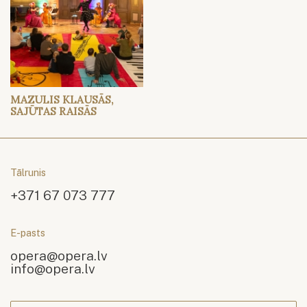
MAZULIS KLAUSĀS,
SAJŪTAS RAISĀS
Tālrunis
+371 67 073 777
E-pasts
opera@opera.lv
info@opera.lv