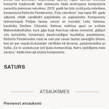
koncertā tradicionāli tiek atskaņots kāda ievērojama komponista
sacerēto piemiņas rekviēmu. 2012. gadā tas būs izcilā poļu mūsdienu
komponista Kšištofa Penderecka „Poļu rekviēms”, kas tapis 80. gadu
sākumā, vēlāk vairākkārt papildināts un paplašināts. Komponistu
iedvesmojuši Polijas tautas varoņi un mocekļi: Lehs Valensa,
kardināls Stefans Višiņskis, Katiņas slaktiņa upuri un svētais
MaksimiliānsKolbe, kurš gāja bojā Aušvicas nāves nometnē, glābjot
citu ieslodzīto. Izmantojot daudzveidīgus muzikālus paņēmienus,
Kšištofs Pendereckis runā ne vien par savas tautas sarežģīto likteni,
bet arī par vispārcilvēciskām vērtībām kā drosme, pašaizliedzība un
ticība.„Es to uzskatu par ļoti īpašu kompozīciju. Katrs izpildījums mani
saviļņo,” kādā intervijā atzinis komponists.
SATURS
ATSAUKSMES
Pievienot atsauksmi