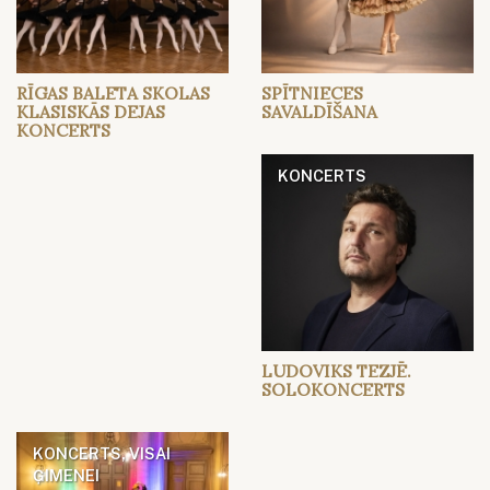
RĪGAS BALETA SKOLAS
SPĪTNIECES
KLASISKĀS DEJAS
SAVALDĪŠANA
KONCERTS
KONCERTS
LUDOVIKS TEZJĒ.
SOLOKONCERTS
KONCERTS, VISAI
ĢIMENEI