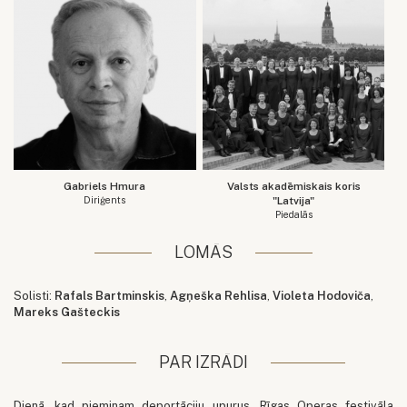
Gabriels Hmura
Valsts akadēmiskais koris
Diriģents
"Latvija"
Piedalās
LOMĀS
Solisti:
Rafals Bartminskis
,
Agņeška Rehlisa
,
Violeta Hodoviča
,
Mareks Gašteckis
PAR IZRĀDI
Dienā, kad pieminam deportāciju upurus, Rīgas Operas festivāla