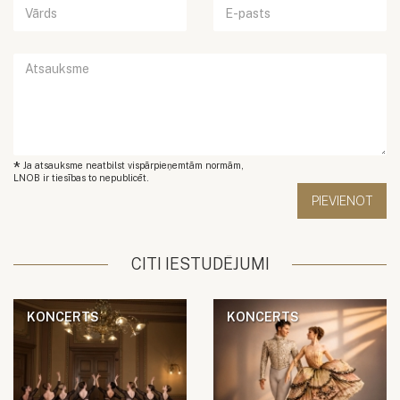
*
Ja atsauksme neatbilst vispārpieņemtām normām,
LNOB ir tiesības to nepublicēt.
CITI IESTUDĒJUMI
KONCERTS
KONCERTS