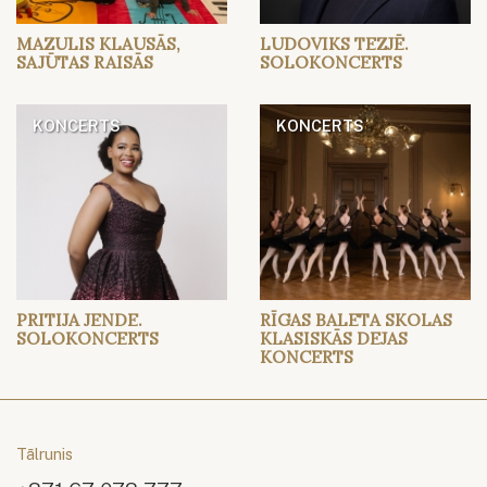
MAZULIS KLAUSĀS,
LUDOVIKS TEZJĒ.
SAJŪTAS RAISĀS
SOLOKONCERTS
KONCERTS
KONCERTS
PRITIJA JENDE.
RĪGAS BALETA SKOLAS
SOLOKONCERTS
KLASISKĀS DEJAS
KONCERTS
Tālrunis