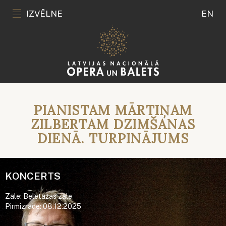
IZVĒLNE
EN
PIANISTAM MĀRTIŅAM
ZILBERTAM DZIMŠANAS
DIENĀ. TURPINĀJUMS
KONCERTS
Zāle: Beletāžas zāle
Pirmizrāde: 08.12.2025