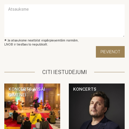
*
Ja atsauksme neatbilst vispārpieņemtām normām,
LNOB ir tiesības to nepublicēt.
CITI IESTUDĒJUMI
KONCERTS, VISAI
KONCERTS
ĢIMENEI