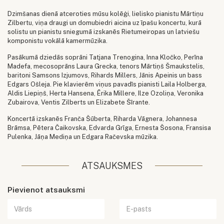
Dzimšanas dienā atceroties mūsu kolēģi, lielisko pianistu Mārtiņu
Zilbertu, viņa draugi un domubiedri aicina uz īpašu koncertu, kurā
solistu un pianistu sniegumā izskanēs Rietumeiropas un latviešu
komponistu vokālā kamermūzika.
Pasākumā dziedās soprāni Tatjana Trenogina, Inna Kločko, Perīna
Madefa, mecosoprāns Laura Grecka, tenors Mārtiņš Šmaukstelis,
baritoni Samsons Izjumovs, Rihards Millers, Jānis Apeinis un bass
Edgars Ošleja. Pie klavierēm viņus pavadīs pianisti Laila Holberga,
Aldis Liepiņš, Herta Hansena, Ērika Millere, Ilze Ozoliņa, Veronika
Zubairova, Ventis Zilberts un Elizabete Šīrante.
Koncertā izskanēs Franča Šūberta, Riharda Vāgnera, Johannesa
Brāmsa, Pētera Čaikovska, Edvarda Grīga, Ernesta Šosona, Fransisa
Pulenka, Jāņa Mediņa un Edgara Račevska mūzika.
ATSAUKSMES
Pievienot atsauksmi